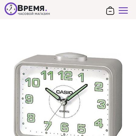
В
РЕМЯ
.
12
9
3
6
ЧАСОВОЙ МАГАЗИН