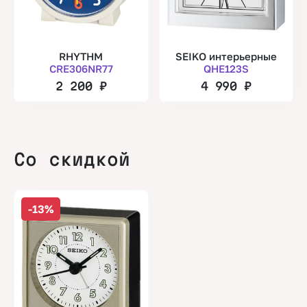
RHYTHM
SEIKO интерьерные
CRE306NR77
QHE123S
2 200
₽
4 990
₽
Со скидкой
-13%