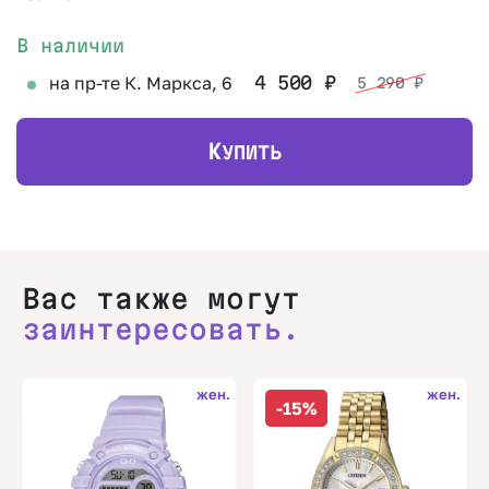
В наличии
на пр-те К. Маркса, 6
4 500
₽
5 290
₽
К
УПИТЬ
Вас также могут
заинтересовать.
жен.
жен.
-15%