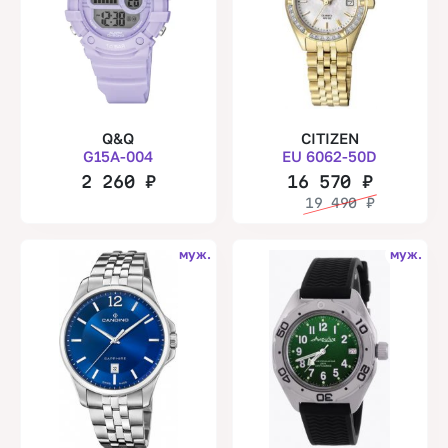
Q&Q
CITIZEN
G15A-004
EU 6062-50D
2 260
₽
16 570
₽
19 490
₽
муж.
муж.