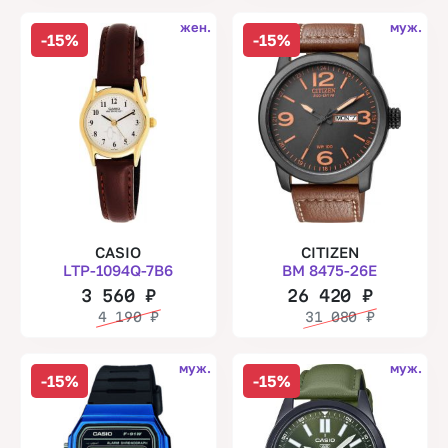
жен.
муж.
-15%
-15%
CASIO
CITIZEN
LTP-1094Q-7B6
BM 8475-26E
3 560
₽
26 420
₽
4 190
₽
31 080
₽
муж.
муж.
-15%
-15%