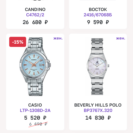
CANDINO
ВОСТОК
C4762/2
2416/67068Б
26 680
₽
9 590
₽
жен.
жен.
-15%
CASIO
BEVERLY HILLS POLO
LTP-1308D-2A
BP3767X.320
5 520
₽
14 830
₽
6 490
₽