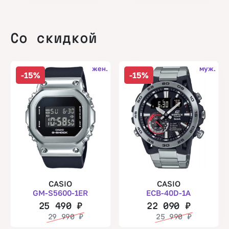
Со скидкой
жен.
муж.
-15%
-15%
CASIO
CASIO
GM-S5600-1ER
ECB-40D-1A
25 490
₽
22 090
₽
29 990
₽
25 990
₽