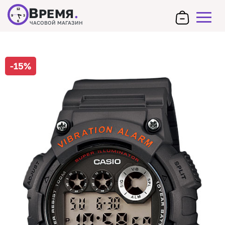
В
РЕМЯ
.
12
9
3
6
ЧАСОВОЙ МАГАЗИН
-15%