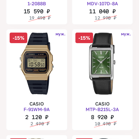
1-2088B
MDV-107D-8A
15 590
₽
11 040
₽
19 490
₽
12 990
₽
муж.
муж.
-15%
-15%
CASIO
CASIO
F-91WM-9A
MTP-B215L-3A
2 120
₽
8 920
₽
2 490
₽
10 490
₽