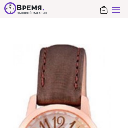
В
РЕМЯ
.
12
9
3
6
ЧАСОВОЙ МАГАЗИН