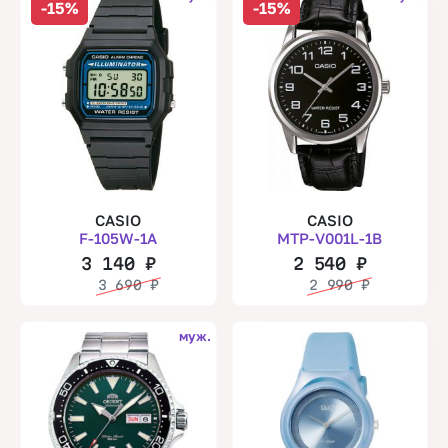
-15%
-15%
CASIO
CASIO
F-105W-1A
MTP-V001L-1B
3 140
₽
2 540
₽
3 690
₽
2 990
₽
муж.