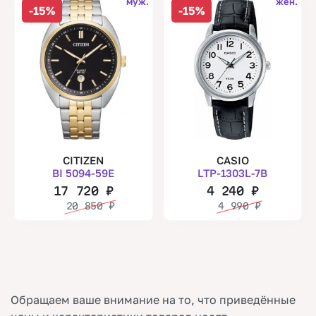
муж.
жен.
-15%
-15%
CITIZEN
CASIO
BI 5094-59E
LTP-1303L-7B
17 720
₽
4 240
₽
20 850
₽
4 990
₽
Обращаем ваше внимание на то, что приведённые