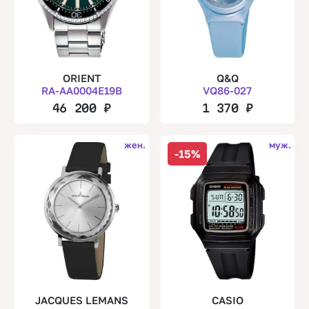
ORIENT
Q&Q
RA-AA0004E19B
VQ86-027
46 200
₽
1 370
₽
жен.
муж.
-15%
JACQUES LEMANS
CASIO