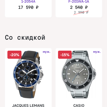
1-2054A
F-201WA-1A
17 590
₽
2 540
₽
2 990
₽
Со скидкой
муж.
муж.
-20%
-15%
JACQUES LEMANS
CASIO