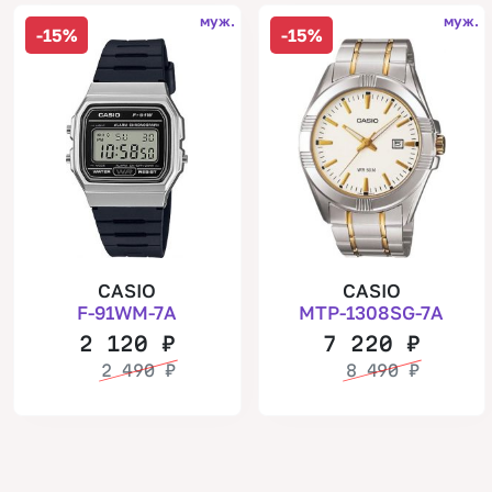
муж.
муж.
-15%
-15%
CASIO
CASIO
F-91WM-7A
MTP-1308SG-7A
2 120
₽
7 220
₽
2 490
₽
8 490
₽