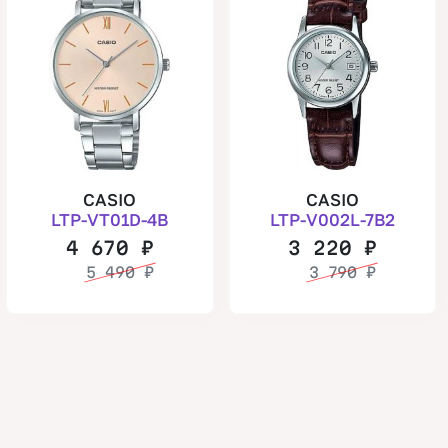
CASIO
CASIO
LTP-VT01D-4B
LTP-V002L-7B2
4 670
₽
3 220
₽
5 490
₽
3 790
₽