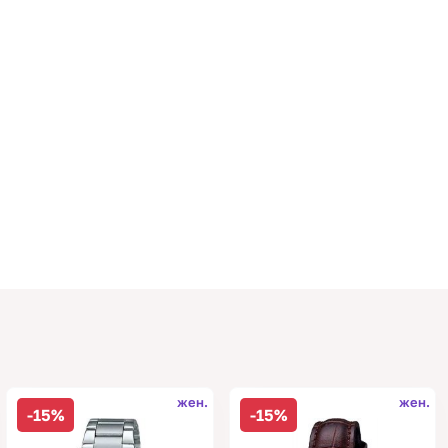
жен.
жен.
-15%
-15%