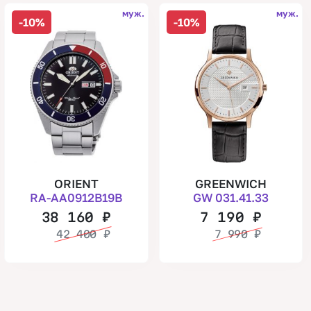
муж.
муж.
-10%
-10%
ORIENT
GREENWICH
RA-AA0912B19B
GW 031.41.33
38 160
₽
7 190
₽
42 400
₽
7 990
₽