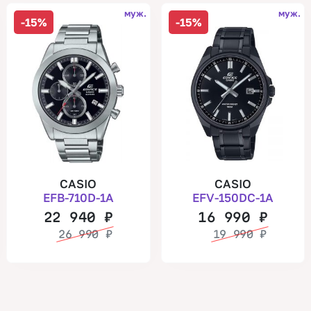
муж.
муж.
-15%
-15%
CASIO
CASIO
EFB-710D-1A
EFV-150DC-1A
22 940
₽
16 990
₽
26 990
₽
19 990
₽