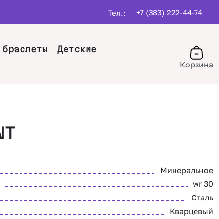
+7 (383) 222-44-74
Тел.:
 браслеты
Детские
Корзина
NT
Минеральное
wr 30
Сталь
Кварцевый