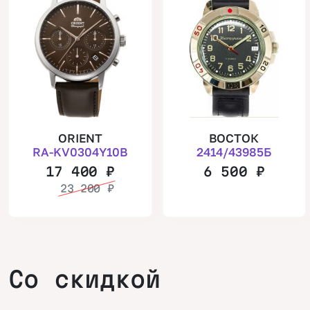
ORIENT
ВОСТОК
RA-KV0304Y10B
2414/43985Б
17 400
₽
6 500
₽
23 200
₽
Со скидкой