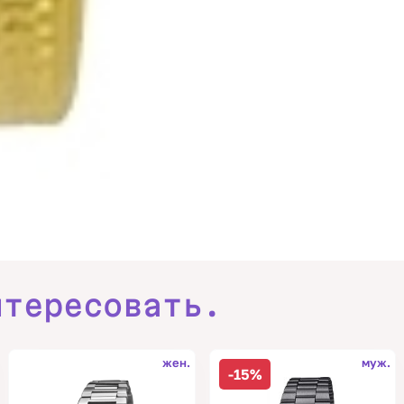
нтересовать.
жен.
муж.
-15%