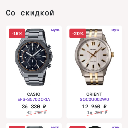
Со скидкой
муж.
муж.
-15%
-20%
CASIO
ORIENT
EFS-S570DC-1A
SQC0U002W0
36 330
₽
12 960
₽
42 740
₽
16 200
₽
муж.
жен.