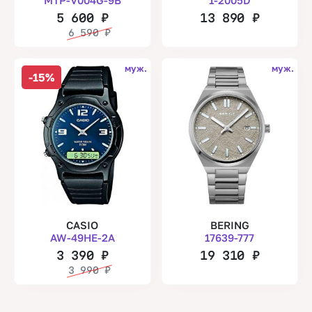
MTP-V004G-9B
1-2005D
5 600
₽
13 890
₽
6 590
₽
муж.
муж.
-15%
CASIO
BERING
AW-49HE-2A
17639-777
3 390
₽
19 310
₽
3 990
₽