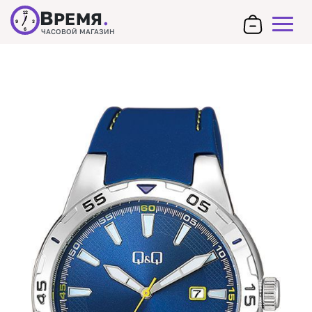
В
РЕМЯ
.
12
9
3
6
ЧАСОВОЙ МАГАЗИН