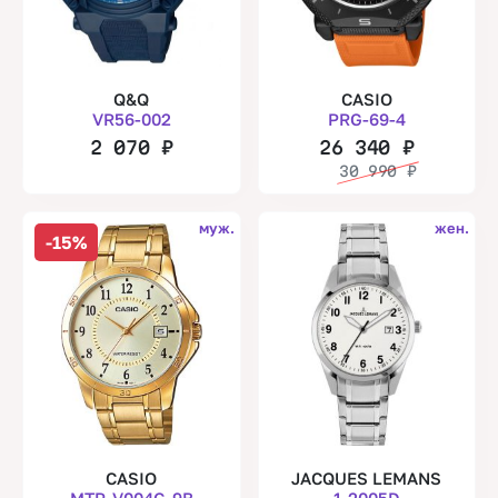
Q&Q
CASIO
VR56-002
PRG-69-4
2 070
₽
26 340
₽
30 990
₽
муж.
жен.
-15%
CASIO
JACQUES LEMANS