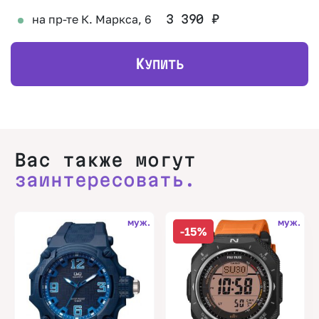
на пр-те К. Маркса, 6
3 390
₽
К
УПИТЬ
Вас также могут
заинтересовать.
муж.
муж.
-15%