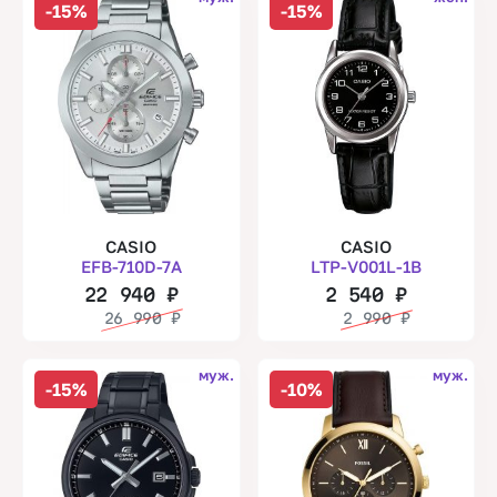
-15%
-15%
CASIO
CASIO
EFB-710D-7A
LTP-V001L-1B
22 940
₽
2 540
₽
26 990
₽
2 990
₽
муж.
муж.
-15%
-10%