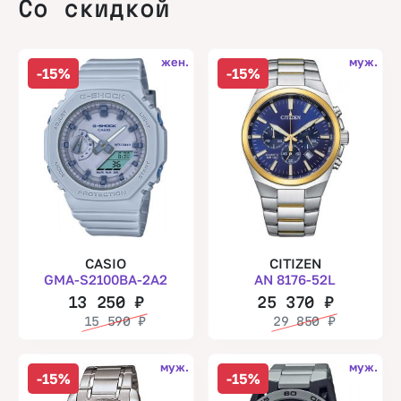
Со скидкой
жен.
муж.
-15%
-15%
CASIO
CITIZEN
GMA-S2100BA-2A2
AN 8176-52L
13 250
₽
25 370
₽
15 590
₽
29 850
₽
муж.
муж.
-15%
-15%