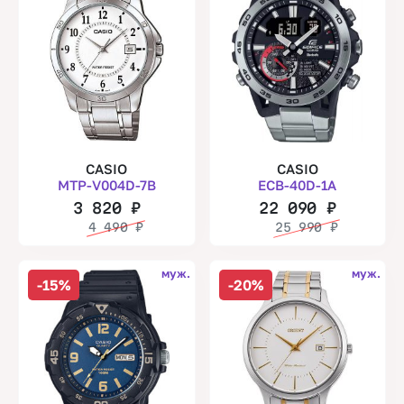
CASIO
CASIO
MTP-V004D-7B
ECB-40D-1A
3 820
₽
22 090
₽
4 490
₽
25 990
₽
муж.
муж.
-15%
-20%