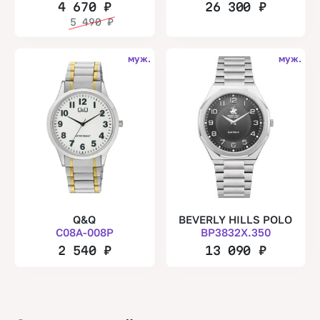
4 670
₽
26 300
₽
5 490
₽
муж.
муж.
Q&Q
BEVERLY HILLS POLO
C08A-008P
BP3832X.350
2 540
₽
13 090
₽