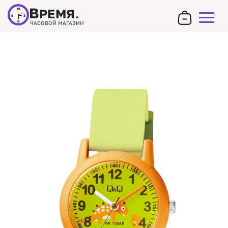
В
РЕМЯ
.
12
9
3
6
ЧАСОВОЙ МАГАЗИН