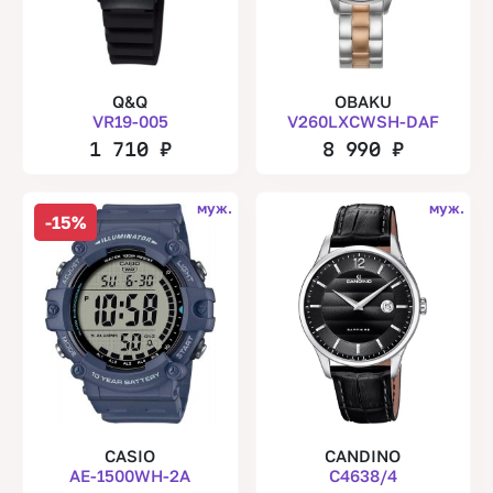
Q&Q
OBAKU
VR19-005
V260LXCWSH-DAF
1 710
₽
8 990
₽
муж.
муж.
-15%
CASIO
CANDINO
AE-1500WH-2A
C4638/4