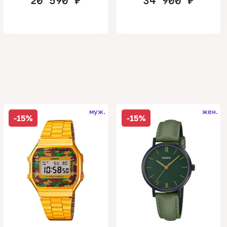
20 590
₽
34 900
₽
муж.
жен.
-15%
-15%