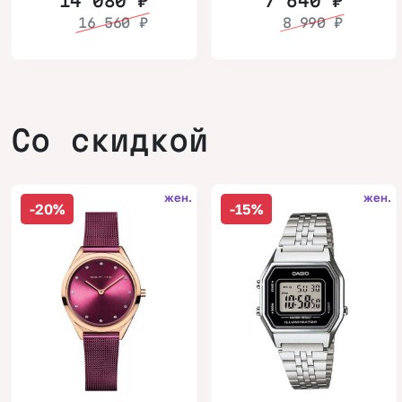
14 080
₽
7 640
₽
16 560
₽
8 990
₽
Со скидкой
жен.
жен.
-20%
-15%