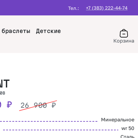
+7 (383) 222-44-74
Тел.:
 браслеты
Детские
Корзина
NT
0B
20
₽
26 900
₽
Минеральное
wr 50
Сталь