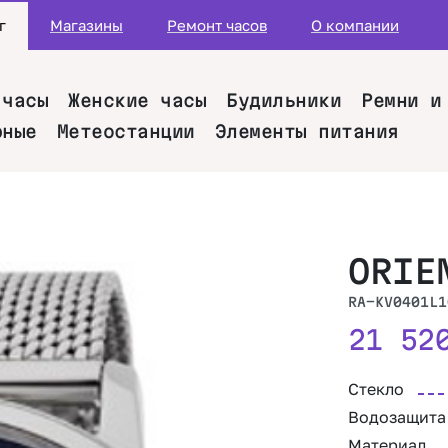
г
Магазины
Ремонт часов
О компании
 часы
Женские часы
Будильники
Ремни и
рные
Метеостанции
Элементы питания
ORIE
RA-KV0401L1
21 5
Стекло
Водозащита
Материал