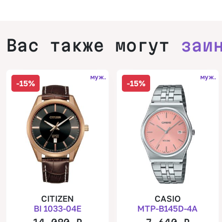
Вас также могут
заи
муж.
муж.
-15%
-15%
CITIZEN
CASIO
BI 1033-04E
MTP-B145D-4A