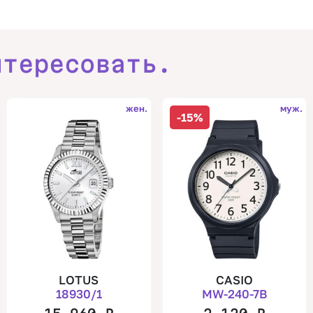
нтересовать.
жен.
муж.
-15%
LOTUS
CASIO
18930/1
MW-240-7B