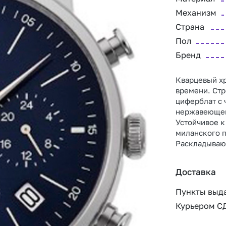
Механизм
Страна
Пол
Бренд
Кварцевый хр
времени. Ст
циферблат с 
нержавеющей 
Устойчивое к
миланского 
Раскладываю
Доставка
Пункты выд
Курьером С