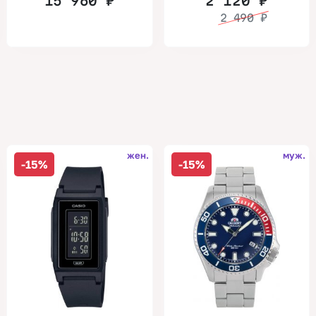
15 960
₽
2 120
₽
2 490
₽
жен.
муж.
-15%
-15%