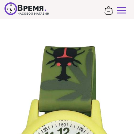
В
РЕМЯ
.
12
9
3
6
ЧАСОВОЙ МАГАЗИН