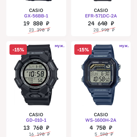
CASIO
CASIO
GX-56BB-1
EFR-571DC-2A
19 880
₽
24 640
₽
23 390
₽
28 990
₽
муж.
муж.
-15%
-15%
CASIO
CASIO
GD-010-1
WS-1600H-2A
13 760
₽
4 750
₽
16 190
₽
5 590
₽