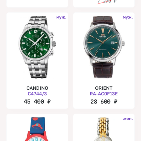
7 290
₽
муж.
муж.
CANDINO
ORIENT
C4744/3
RA-AC0F13E
45 400
₽
28 600
₽
жен.