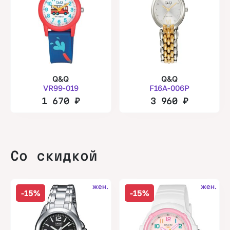
Q&Q
Q&Q
VR99-019
F16A-006P
1 670
₽
3 960
₽
Со скидкой
жен.
жен.
-15%
-15%