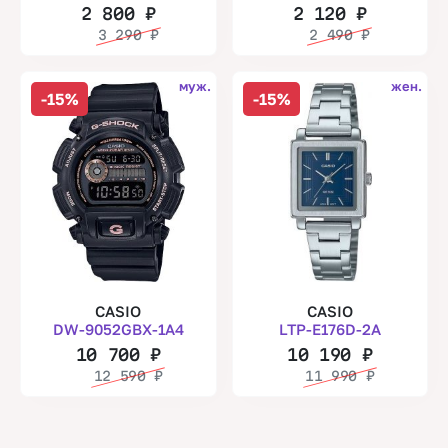
2 800
₽
2 120
₽
3 290
₽
2 490
₽
муж.
жен.
-15%
-15%
CASIO
CASIO
DW-9052GBX-1A4
LTP-E176D-2A
10 700
₽
10 190
₽
12 590
₽
11 990
₽