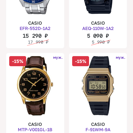
CASIO
CASIO
EFR-552D-1A2
AEQ-110W-1A2
15 290
₽
5 090
₽
17 990
₽
5 990
₽
муж.
муж.
-15%
-15%
CASIO
CASIO
MTP-V001GL-1B
F-91WM-9A