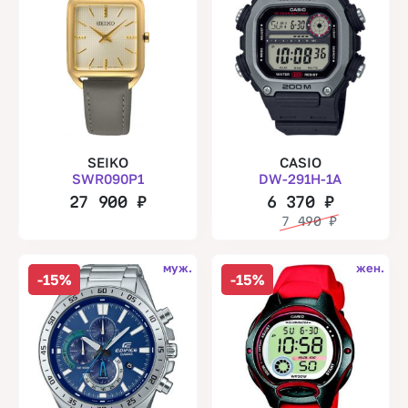
SEIKO
CASIO
SWR090P1
DW-291H-1A
27 900
₽
6 370
₽
7 490
₽
муж.
жен.
-15%
-15%