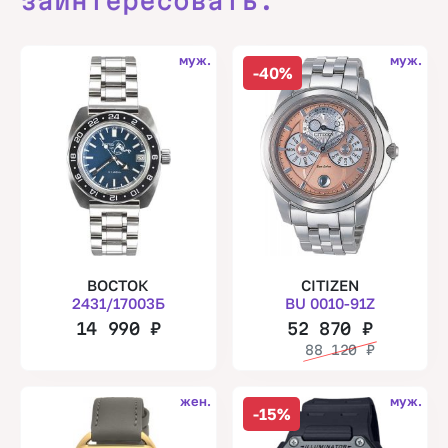
заинтересовать.
муж.
муж.
-40%
ВОСТОК
CITIZEN
2431/17003Б
BU 0010-91Z
14 990
₽
52 870
₽
88 120
₽
жен.
муж.
-15%