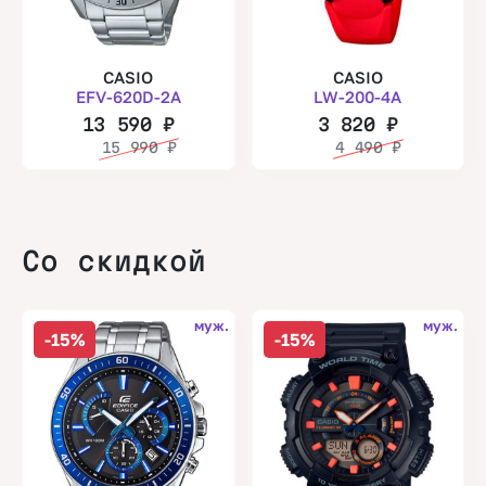
CASIO
CASIO
EFV-620D-2A
LW-200-4A
13 590
₽
3 820
₽
15 990
₽
4 490
₽
Со скидкой
муж.
муж.
-15%
-15%