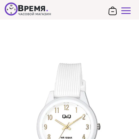
В
РЕМЯ
.
12
9
3
6
ЧАСОВОЙ МАГАЗИН