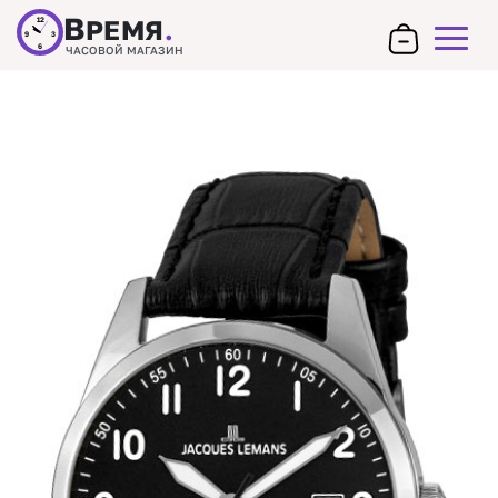
В
РЕМЯ
.
12
9
3
6
ЧАСОВОЙ МАГАЗИН