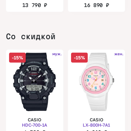
13 790
₽
16 890
₽
Со скидкой
муж.
жен.
-15%
-15%
CASIO
CASIO
HDC-700-1A
LX-800H-7A1