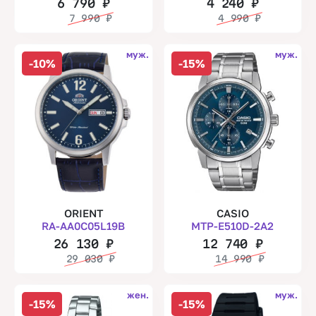
6 790
₽
4 240
₽
7 990
₽
4 990
₽
муж.
муж.
-10%
-15%
ORIENT
CASIO
RA-AA0C05L19B
MTP-E510D-2A2
26 130
₽
12 740
₽
29 030
₽
14 990
₽
жен.
муж.
-15%
-15%