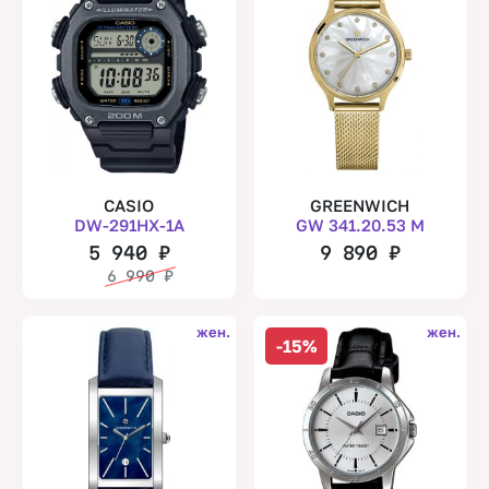
CASIO
GREENWICH
DW-291HX-1A
GW 341.20.53 M
5 940
₽
9 890
₽
6 990
₽
жен.
жен.
-15%