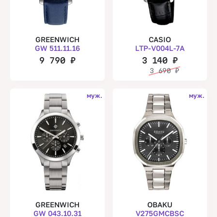
GREENWICH
CASIO
GW 511.11.16
LTP-V004L-7A
9 790
₽
3 140
₽
3 690
₽
муж.
муж.
GREENWICH
OBAKU
GW 043.10.31
V275GMCBSC