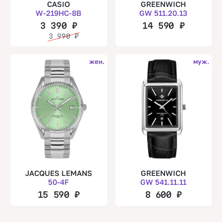
CASIO
GREENWICH
W-219HC-8B
GW 511.20.13
3 390
₽
14 590
₽
3 990
₽
жен.
муж.
JACQUES LEMANS
GREENWICH
50-4F
GW 541.11.11
15 590
₽
8 600
₽