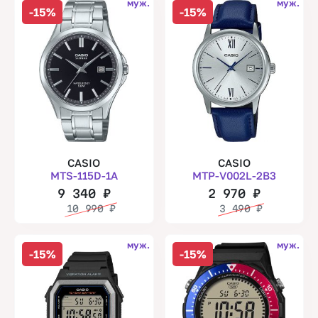
муж.
муж.
-15%
-15%
CASIO
CASIO
MTS-115D-1A
MTP-V002L-2B3
9 340
₽
2 970
₽
10 990
₽
3 490
₽
муж.
муж.
-15%
-15%