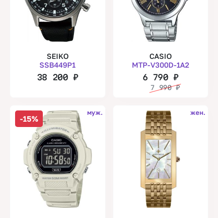
SEIKO
CASIO
SSB449P1
MTP-V300D-1A2
38 200
₽
6 790
₽
7 990
₽
муж.
жен.
-15%