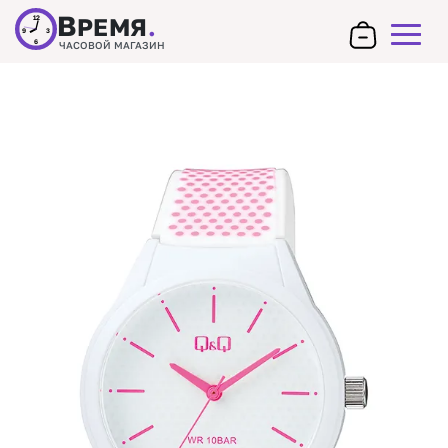
В
РЕМЯ
.
12
9
3
6
ЧАСОВОЙ МАГАЗИН