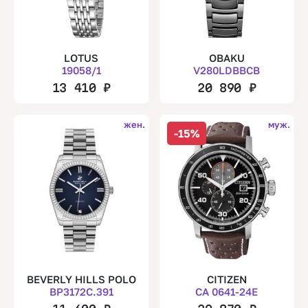
LOTUS
OBAKU
19058/1
V280LDBBCB
13 410
₽
20 890
₽
жен.
муж.
-15%
BEVERLY HILLS POLO
CITIZEN
BP3172C.391
CA 0641-24E