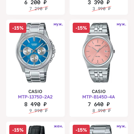
6 200
₽
3 390
₽
7 290
₽
3 990
₽
муж.
муж.
-15%
-15%
CASIO
CASIO
MTP-1375D-2A2
MTP-B145D-4A
8 490
₽
7 640
₽
9 990
₽
8 990
₽
жен.
муж.
-15%
-15%