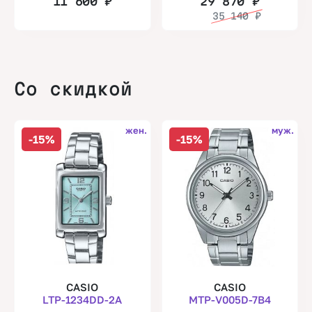
11 600
₽
29 870
₽
35 140
₽
Со скидкой
жен.
муж.
-15%
-15%
CASIO
CASIO
LTP-1234DD-2A
MTP-V005D-7B4