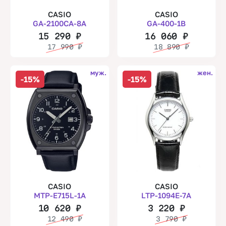
CASIO
CASIO
GA-2100CA-8A
GA-400-1B
15 290
₽
16 060
₽
17 990
₽
18 890
₽
муж.
жен.
-15%
-15%
CASIO
CASIO
MTP-E715L-1A
LTP-1094E-7A
10 620
₽
3 220
₽
12 490
₽
3 790
₽