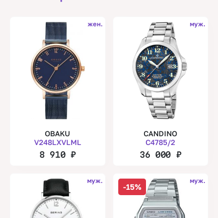
жен.
муж.
OBAKU
CANDINO
V248LXVLML
C4785/2
8 910
₽
36 000
₽
муж.
муж.
-15%