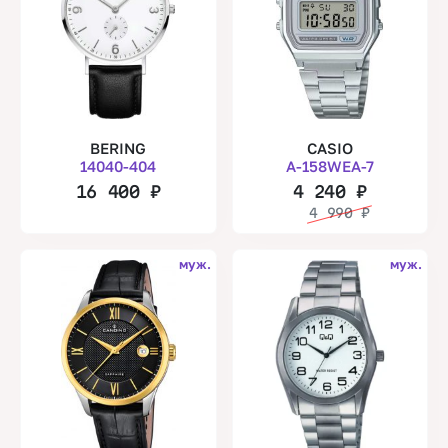
BERING
CASIO
14040-404
A-158WEA-7
16 400
₽
4 240
₽
4 990
₽
муж.
муж.