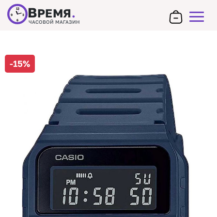
В
РЕМЯ
.
12
9
3
6
ЧАСОВОЙ МАГАЗИН
-15%