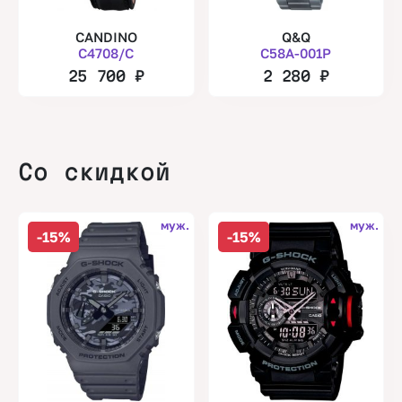
CANDINO
Q&Q
C4708/C
C58A-001P
25 700
₽
2 280
₽
Со скидкой
муж.
муж.
-15%
-15%