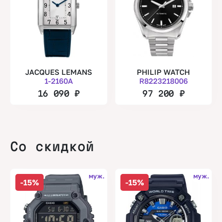
JACQUES LEMANS
PHILIP WATCH
1-2160A
R8223218006
16 090
₽
97 200
₽
Со скидкой
муж.
муж.
-15%
-15%