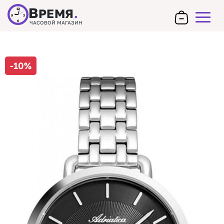
В
РЕМЯ
.
12
9
3
6
ЧАСОВОЙ МАГАЗИН
-10%