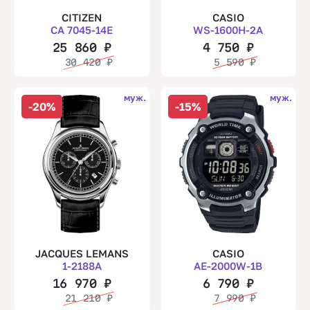
CITIZEN
CASIO
CA 7045-14E
WS-1600H-2A
25 860
₽
4 750
₽
30 420
₽
5 590
₽
муж.
муж.
-20%
-15%
JACQUES LEMANS
CASIO
1-2188A
AE-2000W-1B
16 970
₽
6 790
₽
21 210
₽
7 990
₽