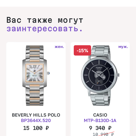
Вас также могут
заинтересовать.
жен.
муж.
-15%
BEVERLY HILLS POLO
CASIO
BP3644X.520
MTP-B130D-1A
15 100
₽
9 340
₽
10 990
₽