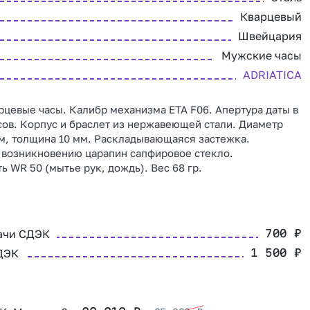
Кварцевый
Швейцария
Мужские часы
ADRIATICA
цевые часы. Калибр механизма ETA F06. Апертура даты в
сов. Корпус и браслет из нержавеющей стали. Диаметр
м, толщина 10 мм. Раскладывающаяся застежка.
 возникновению царапин сапфировое стекло.
ь WR 50 (мытье рук, дождь). Вес 68 гр.
ачи СДЭК
700
₽
ДЭК
1 500
₽