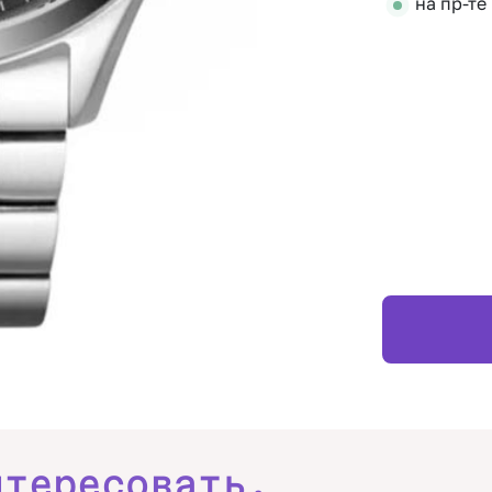
на пр-те
нтересовать.