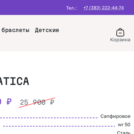
+7 (383) 222-44-74
Тел.:
 браслеты
Детские
Корзина
ATICA
10
₽
25 900
₽
Сапфировое
wr 50
Сталь