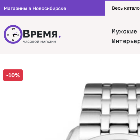
Весь катало
Магазины в Новосибирске
В
12
Мужские
РЕМЯ
.
9
3
Интерье
6
ЧАСОВОЙ МАГАЗИН
-10%