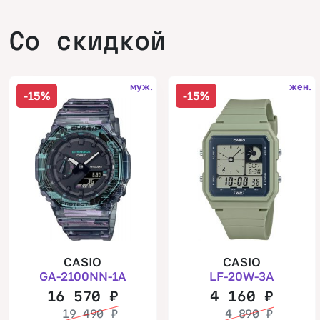
Со скидкой
муж.
жен.
-15%
-15%
CASIO
CASIO
GA-2100NN-1A
LF-20W-3A
16 570
₽
4 160
₽
19 490
₽
4 890
₽