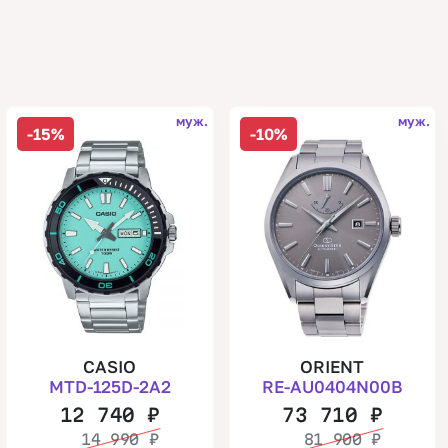
муж.
муж.
-15%
-10%
CASIO
ORIENT
MTD-125D-2A2
RE-AU0404N00B
12 740
₽
73 710
₽
14 990
₽
81 900
₽