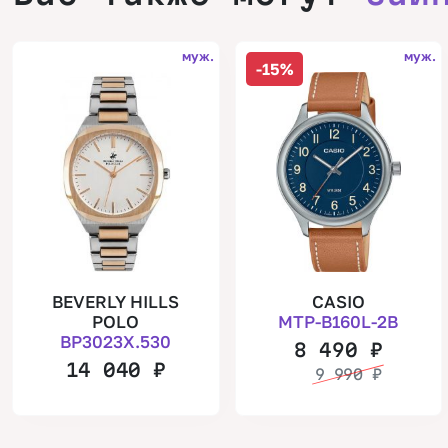
муж.
муж.
-15%
BEVERLY HILLS
CASIO
POLO
MTP-B160L-2B
BP3023X.530
8 490
₽
14 040
₽
9 990
₽