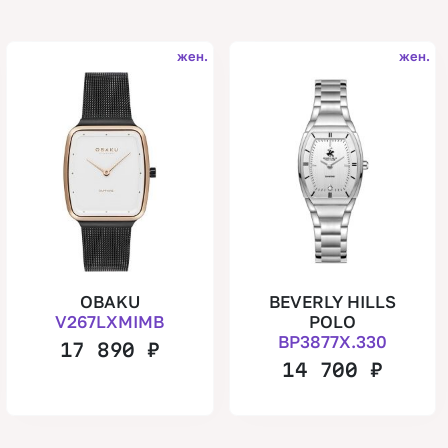
жен.
жен.
OBAKU
BEVERLY HILLS
V267LXMIMB
POLO
BP3877X.330
17 890
₽
14 700
₽