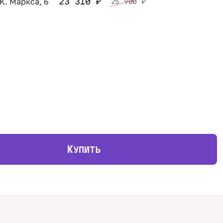
 К. Маркса, 6
23 310
₽
25 900
₽
К
УПИТЬ