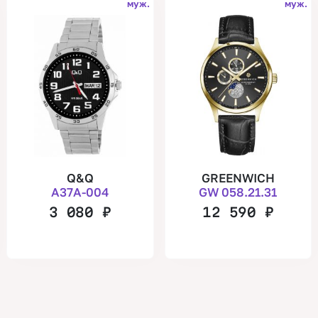
муж.
муж.
Q&Q
GREENWICH
A37A-004
GW 058.21.31
3 080
₽
12 590
₽