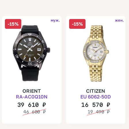
муж.
жен.
-15%
-15%
ORIENT
CITIZEN
RA-AC0Q10N
EU 6062-50D
39 610
₽
16 570
₽
46 600
₽
19 490
₽