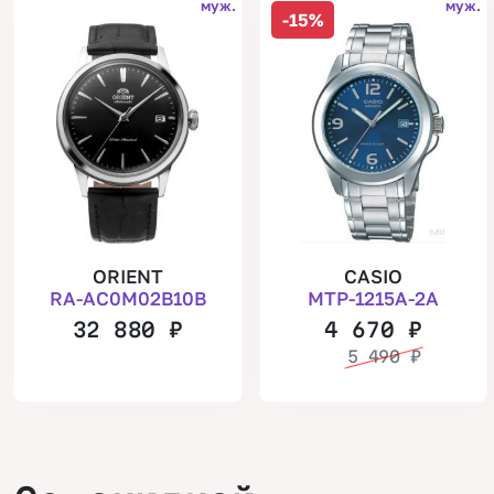
муж.
муж.
-15%
ORIENT
CASIO
RA-AC0M02B10B
MTP-1215A-2A
32 880
₽
4 670
₽
5 490
₽