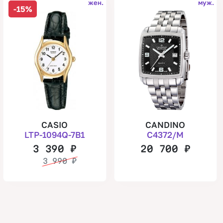
жен.
муж.
-15%
CASIO
CANDINO
LTP-1094Q-7B1
C4372/M
3 390
₽
20 700
₽
3 990
₽