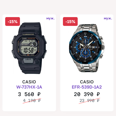
муж.
муж.
-15%
-15%
CASIO
CASIO
W-737HX-1A
EFR-539D-1A2
3 560
₽
20 390
₽
4 190
₽
23 990
₽