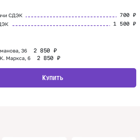
ачи СДЭК
700
₽
ДЭК
1 500
₽
оманова, 36
2 850
₽
 К. Маркса, 6
2 850
₽
К
УПИТЬ