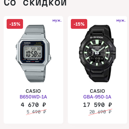
Со скидкой
муж.
муж.
-15%
-15%
CASIO
CASIO
B650WD-1A
GBA-950-1A
4 670
₽
17 590
₽
5 490
₽
20 690
₽