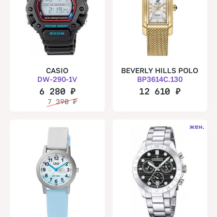
CASIO
BEVERLY HILLS POLO
DW-290-1V
BP3614C.130
6 280
₽
12 610
₽
7 390
₽
жен.