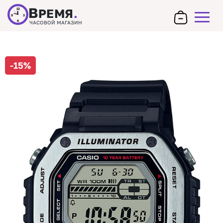
В
РЕМЯ
.
12
9
3
6
ЧАСОВОЙ МАГАЗИН
-15%