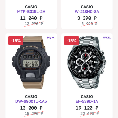
CASIO
CASIO
MTP-B315L-2A
W-218HC-8A
11 040
₽
3 390
₽
12 990
₽
3 990
₽
муж.
муж.
-15%
-15%
CASIO
CASIO
DW-6900TU-1A5
EF-539D-1A
13 000
₽
19 120
₽
15 290
₽
22 490
₽