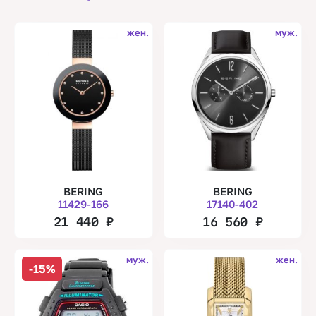
жен.
муж.
BERING
BERING
11429-166
17140-402
21 440
₽
16 560
₽
муж.
жен.
-15%