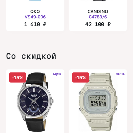
Q&Q
CANDINO
VS49-006
C4783/6
1 610
₽
42 100
₽
Со скидкой
муж.
жен.
-15%
-15%