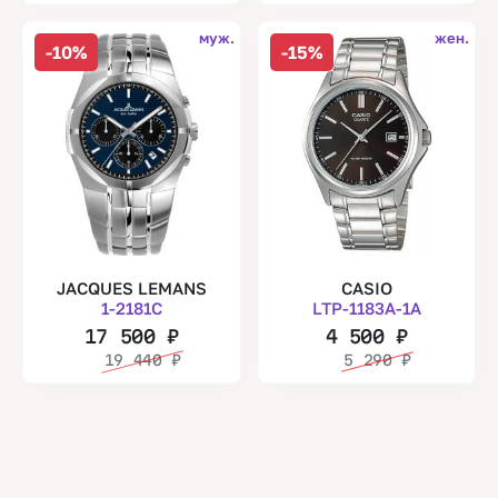
муж.
жен.
-10%
-15%
JACQUES LEMANS
CASIO
1-2181C
LTP-1183A-1A
17 500
₽
4 500
₽
19 440
₽
5 290
₽