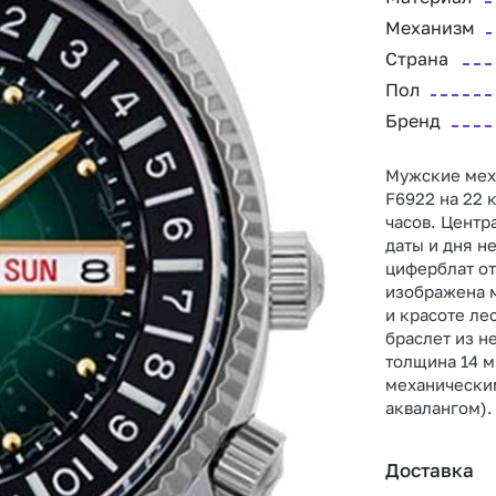
Механизм
Страна
Пол
Бренд
Мужские мех
F6922 на 22 
часов. Центр
даты и дня н
циферблат от
изображена м
и красоте ле
браслет из н
толщина 14 м
механически
аквалангом).
Доставка