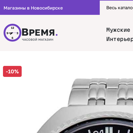
Весь катало
Магазины в Новосибирске
В
12
Мужские
РЕМЯ
.
9
3
Интерье
6
ЧАСОВОЙ МАГАЗИН
-10%