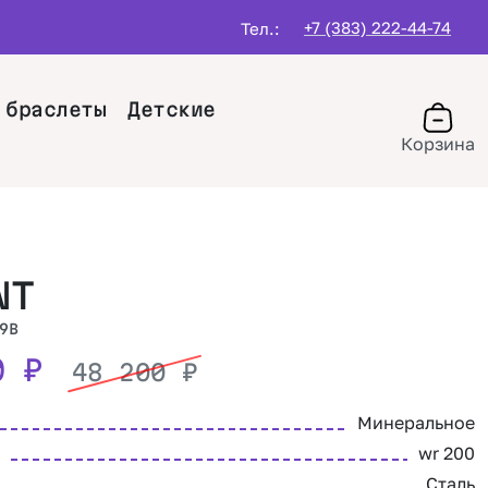
+7 (383) 222-44-74
Тел.:
 браслеты
Детские
Корзина
NT
9B
80
₽
48 200
₽
Минеральное
wr 200
Сталь