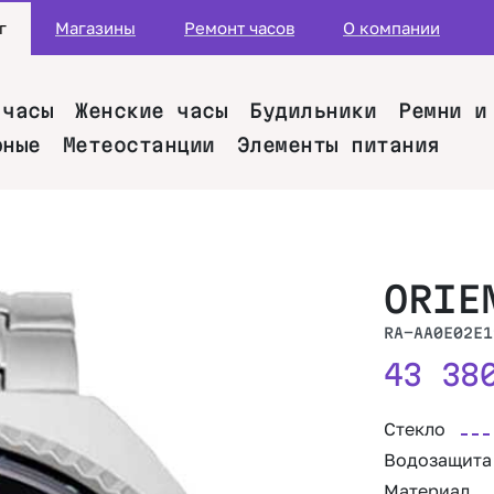
г
Магазины
Ремонт часов
О компании
 часы
Женские часы
Будильники
Ремни и
рные
Метеостанции
Элементы питания
ORIE
RA-AA0E02E1
43 3
Стекло
Водозащита
Материал