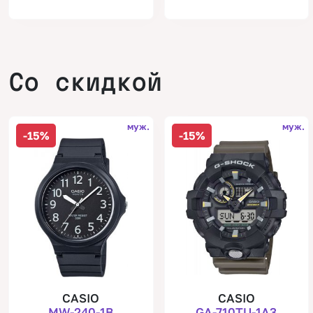
Со скидкой
муж.
муж.
-15%
-15%
CASIO
CASIO
MW-240-1B
GA-710TU-1A3