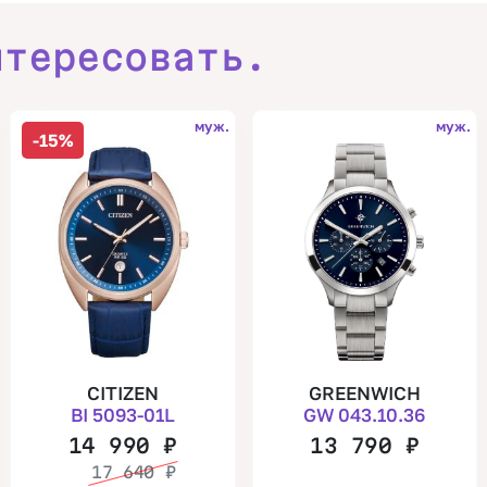
нтересовать.
муж.
муж.
-15%
CITIZEN
GREENWICH
BI 5093-01L
GW 043.10.36
14 990
₽
13 790
₽
17 640
₽