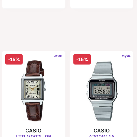
жен.
муж.
-15%
-15%
CASIO
CASIO
LTP-V007L-9B
A700W-1A