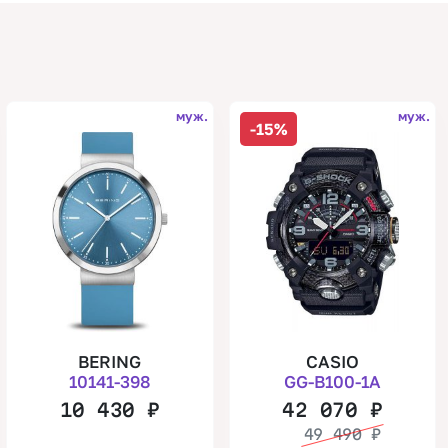
муж.
муж.
-15%
BERING
CASIO
10141-398
GG-B100-1A
10 430
₽
42 070
₽
49 490
₽