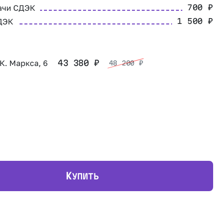
ачи СДЭК
700
₽
ДЭК
1 500
₽
 К. Маркса, 6
43 380
₽
48 200
₽
К
УПИТЬ