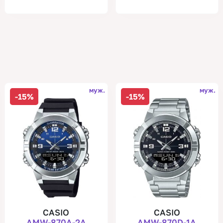
муж.
муж.
-15%
-15%
CASIO
CASIO
AMW-870A-2A
AMW-870D-1A