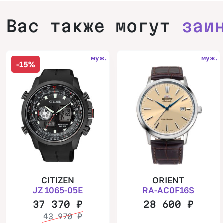
Вас также могут
заи
муж.
муж.
-15%
CITIZEN
ORIENT
JZ 1065-05E
RA-AC0F16S
37 370
₽
28 600
₽
43 970
₽