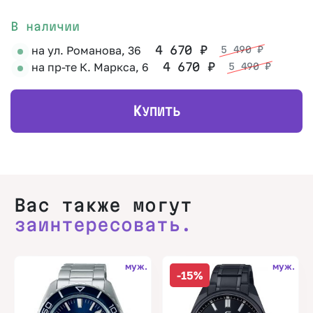
В наличии
на ул. Романова, 36
4 670
₽
5 490
₽
на пр-те К. Маркса, 6
4 670
₽
5 490
₽
К
УПИТЬ
Вас также могут
заинтересовать.
муж.
муж.
-15%