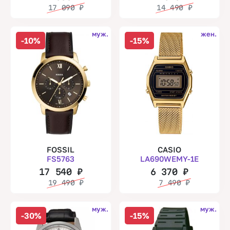
17 090
₽
14 490
₽
муж.
жен.
-10%
-15%
FOSSIL
CASIO
FS5763
LA690WEMY-1E
17 540
₽
6 370
₽
19 490
₽
7 490
₽
муж.
муж.
-30%
-15%