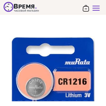
В
РЕМЯ
.
12
9
3
6
ЧАСОВОЙ МАГАЗИН