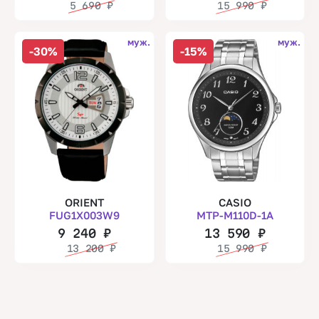
5 690
₽
15 990
₽
муж.
муж.
-30%
-15%
ORIENT
CASIO
FUG1X003W9
MTP-M110D-1A
9 240
₽
13 590
₽
13 200
₽
15 990
₽