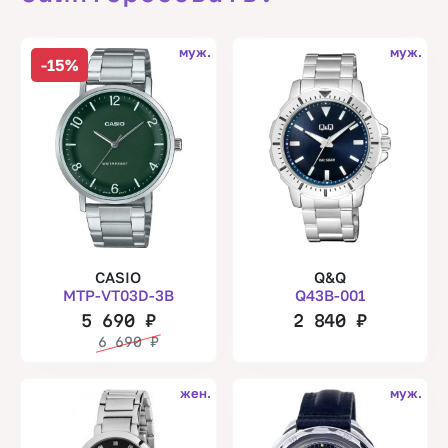
муж.
муж.
-15%
CASIO
Q&Q
MTP-VT03D-3B
Q43B-001
5 690
₽
2 840
₽
6 690
₽
жен.
муж.