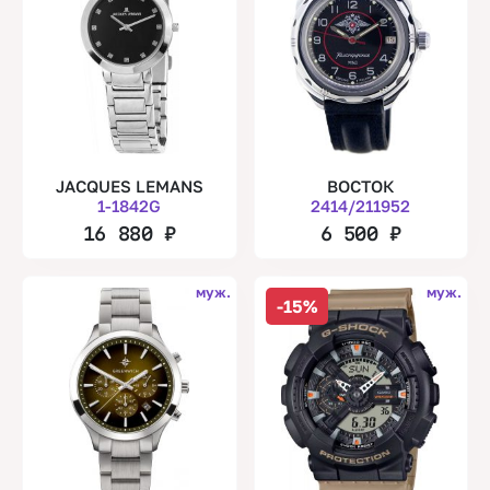
JACQUES LEMANS
ВОСТОК
1-1842G
2414/211952
16 880
₽
6 500
₽
муж.
муж.
-15%