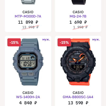
CASIO
CASIO
MTP-M300D-7A
MQ-24-7B
11 890
₽
1 690
₽
13 990
₽
1 990
₽
муж.
муж.
-15%
-15%
CASIO
CASIO
WS-1400H-2A
GMA-B800SC-1A4
4 840
₽
13 590
₽