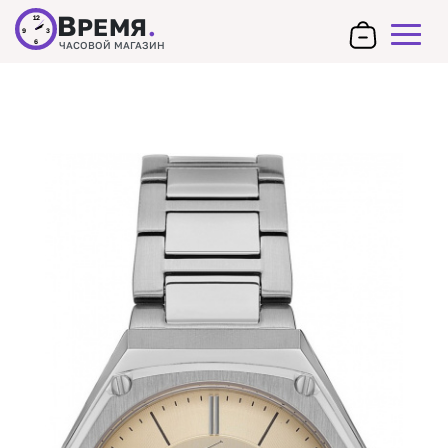
В
РЕМЯ
.
12
9
3
6
ЧАСОВОЙ МАГАЗИН