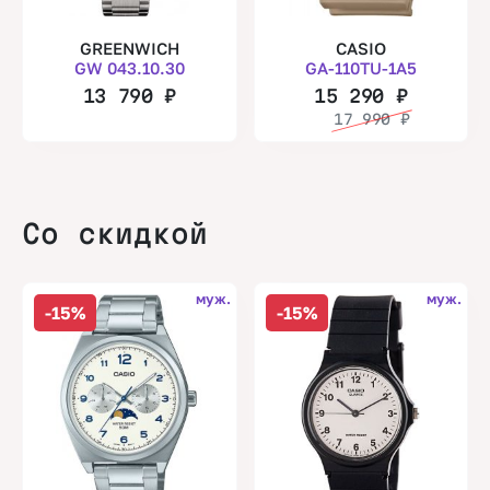
GREENWICH
CASIO
GW 043.10.30
GA-110TU-1A5
13 790
₽
15 290
₽
17 990
₽
Со скидкой
муж.
муж.
-15%
-15%