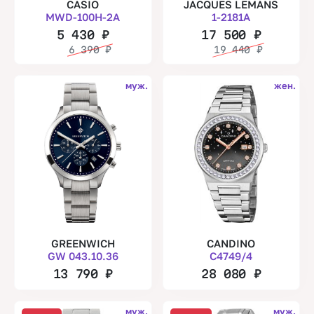
CASIO
JACQUES LEMANS
MWD-100H-2A
1-2181A
5 430
₽
17 500
₽
6 390
₽
19 440
₽
муж.
жен.
GREENWICH
CANDINO
GW 043.10.36
C4749/4
13 790
₽
28 080
₽
муж.
муж.