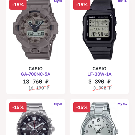
муж.
жен.
-15%
-15%
CASIO
CASIO
GA-700NC-5A
LF-30W-1A
13 760
₽
3 390
₽
16 190
₽
3 990
₽
муж.
муж.
-15%
-15%