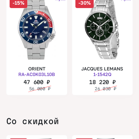
-15%
-30%
ORIENT
JACQUES LEMANS
RA-AC0K03L10B
1-1542Q
47 600
₽
18 220
₽
56 000
₽
26 030
₽
Со скидкой