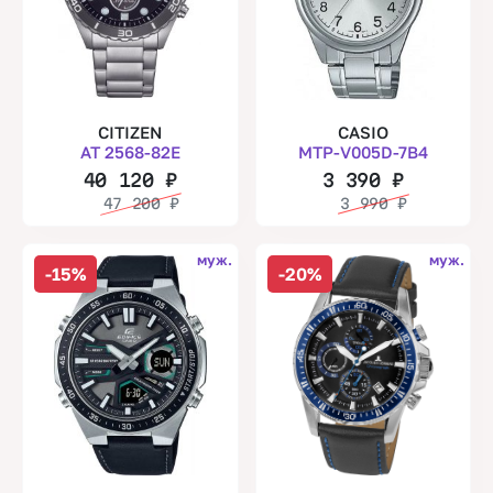
CITIZEN
CASIO
AT 2568-82E
MTP-V005D-7B4
40 120
₽
3 390
₽
47 200
₽
3 990
₽
муж.
муж.
-15%
-20%