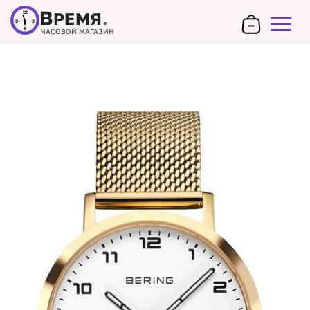
В
РЕМЯ
.
12
9
3
6
ЧАСОВОЙ МАГАЗИН