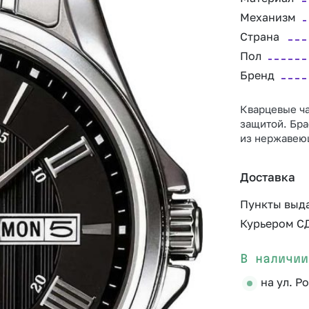
Механизм
Страна
Пол
Бренд
Кварцевые ча
защитой. Бра
из нержавеющ
Доставка
Пункты выд
Курьером С
В наличии
на ул. Р