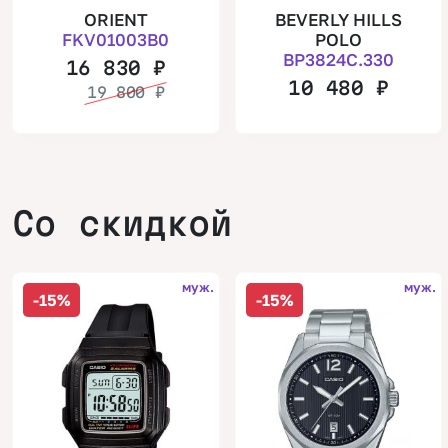
ORIENT
BEVERLY HILLS
FKV01003B0
POLO
BP3824C.330
16 830
₽
10 480
₽
19 800
₽
Со скидкой
муж.
муж.
-15%
-15%