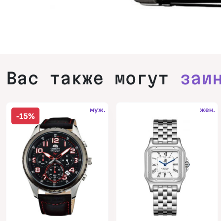
Вас также могут
заи
муж.
жен.
-15%