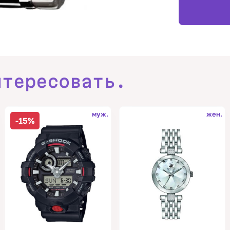
нтересовать.
муж.
жен.
-15%