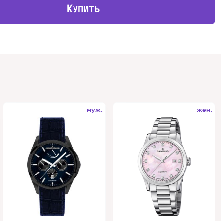
К
УПИТЬ
муж.
жен.