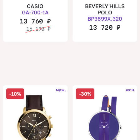
CASIO
BEVERLY HILLS
GA-700-1A
POLO
BP3899X.320
13 760
₽
13 720
₽
16 190
₽
муж.
жен.
-10%
-30%