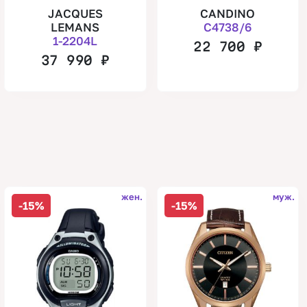
JACQUES
CANDINO
LEMANS
C4738/6
1-2204L
22 700
₽
37 990
₽
жен.
муж.
-15%
-15%