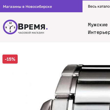
Весь катало
Магазины в Новосибирске
В
12
Мужские
РЕМЯ
.
9
3
Интерье
6
ЧАСОВОЙ МАГАЗИН
-15%