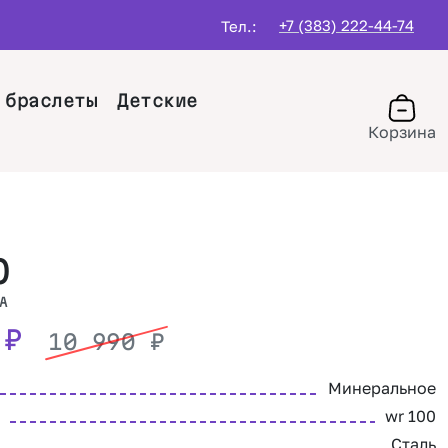
+7 (383) 222-44-74
Тел.:
 браслеты
Детские
Корзина
O
A
0
₽
10 990
₽
Минеральное
wr 100
Сталь