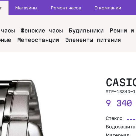
г
Магазины
Ремонт часов
О компании
 часы
Женские часы
Будильники
Ремни и
рные
Метеостанции
Элементы питания
CASI
MTP-1384D-1
9 34
Стекло
Водозащита
Материал