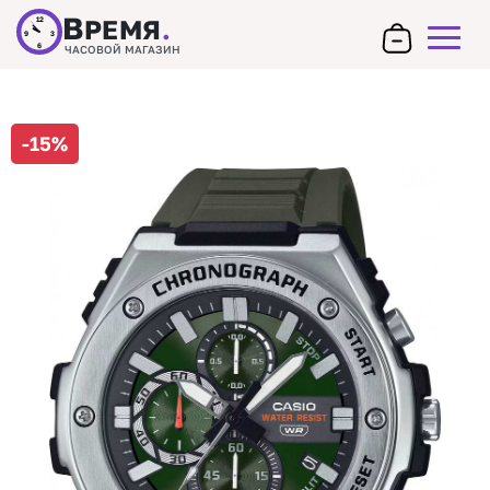
В
РЕМЯ
.
12
9
3
6
ЧАСОВОЙ МАГАЗИН
-15%