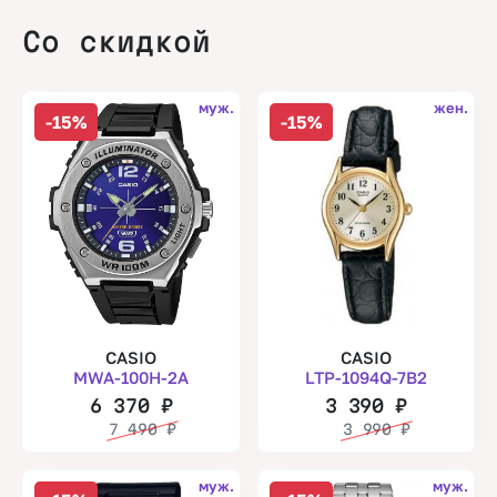
Со скидкой
муж.
жен.
-15%
-15%
CASIO
CASIO
MWA-100H-2A
LTP-1094Q-7B2
6 370
₽
3 390
₽
7 490
₽
3 990
₽
муж.
муж.