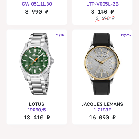
GW 051.11.30
LTP-V005L-2B
8 990
₽
3 140
₽
3 690
₽
муж.
муж.
LOTUS
JACQUES LEMANS
19060/5
1-2193E
13 410
₽
16 090
₽