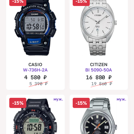
-15%
-15%
CASIO
CITIZEN
W-736H-2A
BI 5090-50A
4 580
₽
16 880
₽
5 390
₽
19 860
₽
муж.
муж.
-15%
-15%