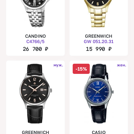
CANDINO
GREENWICH
C4766/5
GW 051.20.31
26 700
₽
15 990
₽
муж.
жен.
-15%
GREENWICH
CASIO