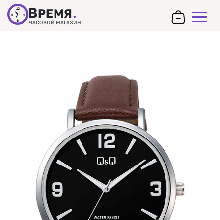
В
РЕМЯ
.
12
9
3
6
ЧАСОВОЙ МАГАЗИН