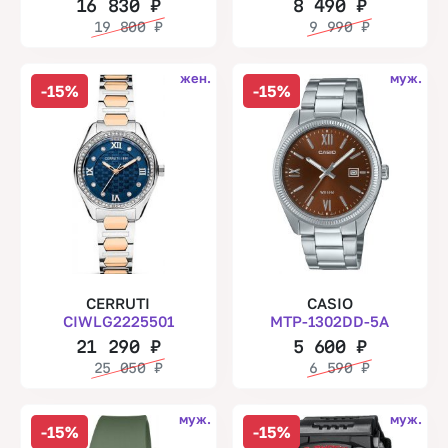
16 830
₽
8 490
₽
19 800
₽
9 990
₽
жен.
муж.
-15%
-15%
CERRUTI
CASIO
CIWLG2225501
MTP-1302DD-5A
21 290
₽
5 600
₽
25 050
₽
6 590
₽
муж.
муж.
-15%
-15%