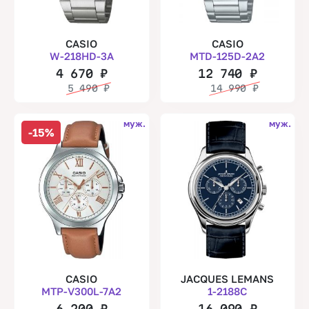
CASIO
CASIO
W-218HD-3A
MTD-125D-2A2
4 670
₽
12 740
₽
5 490
₽
14 990
₽
муж.
муж.
-15%
CASIO
JACQUES LEMANS
MTP-V300L-7A2
1-2188C
6 200
₽
16 090
₽