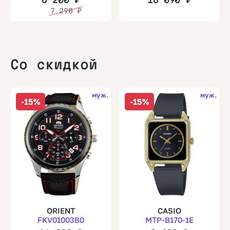
7 290
₽
Со скидкой
муж.
муж.
-15%
-15%
ORIENT
CASIO
FKV01003B0
MTP-B170-1E