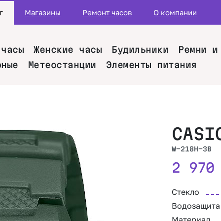
г
Магазины
Ремонт часов
О компании
 часы
Женские часы
Будильники
Ремни и
рные
Метеостанции
Элементы питания
CASI
W-218H-3B
2 97
Стекло
Водозащита
Материал