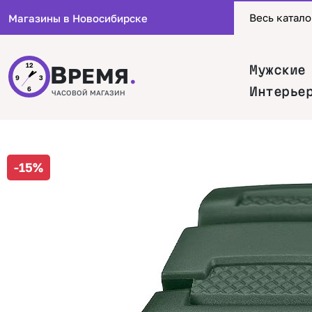
Весь катало
Магазины в Новосибирске
В
12
Мужские
РЕМЯ
.
9
3
Интерье
6
ЧАСОВОЙ МАГАЗИН
-15%