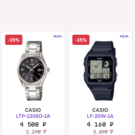
жен.
муж.
-15%
-15%
CASIO
CASIO
LTP-1308D-1A
LF-20W-1A
4 500
₽
4 160
₽
5 290
₽
4 890
₽