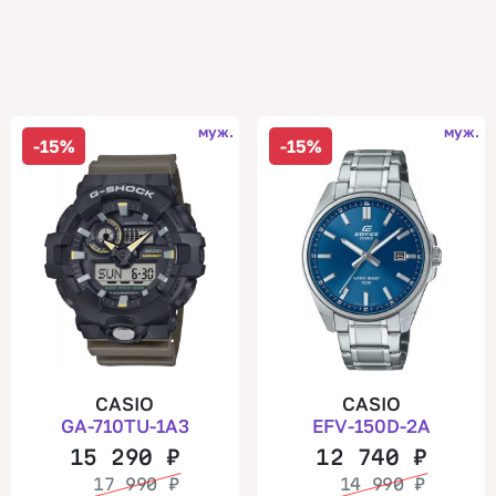
муж.
муж.
-15%
-15%
CASIO
CASIO
GA-710TU-1A3
EFV-150D-2A
15 290
₽
12 740
₽
17 990
₽
14 990
₽