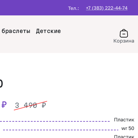
+7 (383) 222-44-74
Тел.:
 браслеты
Детские
Корзина
O
0
₽
3 490
₽
Пластик
wr 50
Пластик