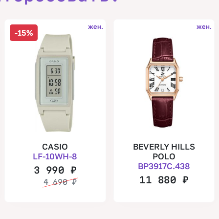
жен.
жен.
-15%
CASIO
BEVERLY HILLS
LF-10WH-8
POLO
BP3917C.438
3 990
₽
11 880
₽
4 690
₽