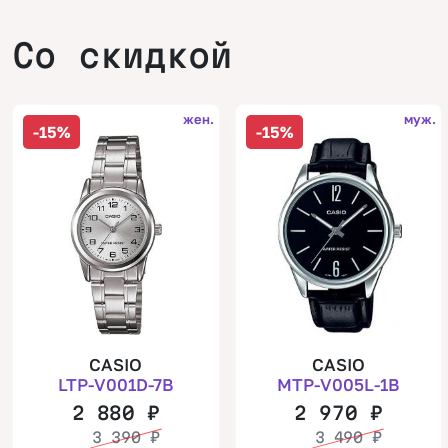
Со скидкой
жен.
муж.
-15%
-15%
CASIO
CASIO
LTP-V001D-7B
MTP-V005L-1B
2 880
₽
2 970
₽
3 390
₽
3 490
₽