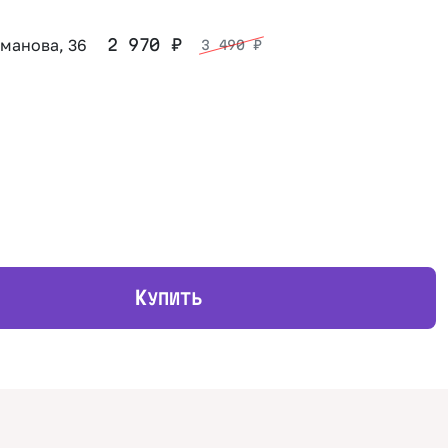
оманова, 36
2 970
₽
3 490
₽
К
УПИТЬ