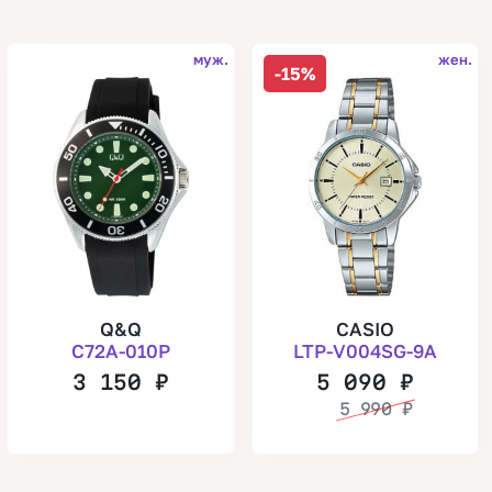
муж.
жен.
-15%
Q&Q
CASIO
C72A-010P
LTP-V004SG-9A
3 150
₽
5 090
₽
5 990
₽