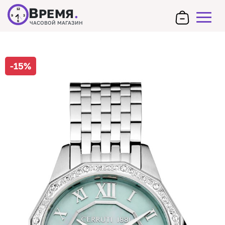
В
РЕМЯ
.
12
9
3
6
ЧАСОВОЙ МАГАЗИН
-15%