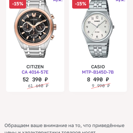
-15%
-15%
CITIZEN
CASIO
CA 4014-57E
MTP-B145D-7B
52 390
₽
8 490
₽
61 640
₽
9 990
₽
Обращаем ваше внимание на то, что приведённые
цены и характеристики товаров носят