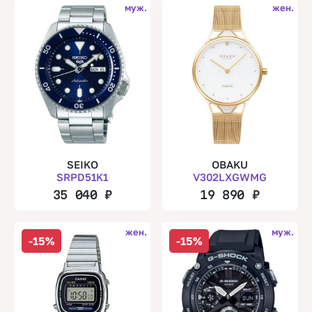
муж.
жен.
SEIKO
OBAKU
SRPD51K1
V302LXGWMG
35 040
₽
19 890
₽
жен.
муж.
-15%
-15%