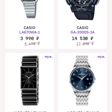
CASIO
CASIO
LA670WA-1
GA-2000S-1A
3 990
₽
14 530
₽
4 690
₽
17 090
₽
муж.
муж.