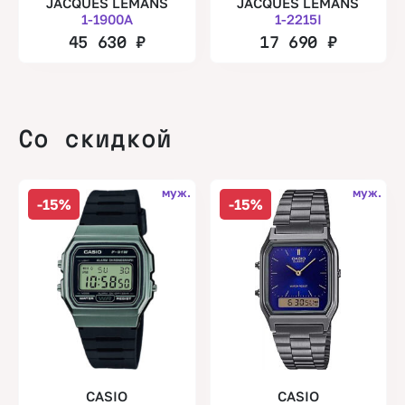
JACQUES LEMANS
JACQUES LEMANS
1-1900A
1-2215I
45 630
₽
17 690
₽
Со скидкой
муж.
муж.
-15%
-15%
CASIO
CASIO