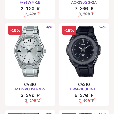
F-91WM-1B
AQ-230GG-2A
2 120
₽
7 300
₽
2 490
₽
8 590
₽
муж.
жен.
-15%
-15%
CASIO
CASIO
MTP-V005D-7B5
LWA-300HB-1E
3 390
₽
6 370
₽
3 990
₽
7 490
₽
муж.
муж.