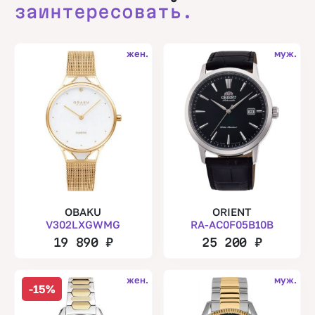
заинтересовать.
жен.
муж.
OBAKU
ORIENT
V302LXGWMG
RA-AC0F05B10B
19 890
₽
25 200
₽
жен.
муж.
-15%