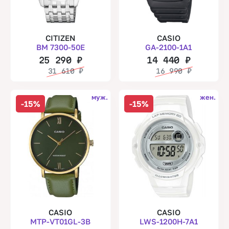
CITIZEN
CASIO
BM 7300-50E
GA-2100-1A1
25 290
₽
14 440
₽
31 610
₽
16 990
₽
муж.
жен.
-15%
-15%
CASIO
CASIO
MTP-VT01GL-3B
LWS-1200H-7A1