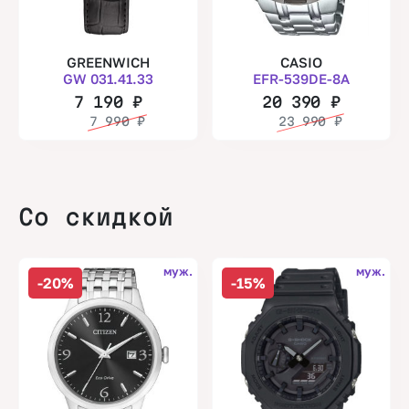
GREENWICH
CASIO
GW 031.41.33
EFR-539DE-8A
7 190
₽
20 390
₽
7 990
₽
23 990
₽
Со скидкой
муж.
муж.
-20%
-15%