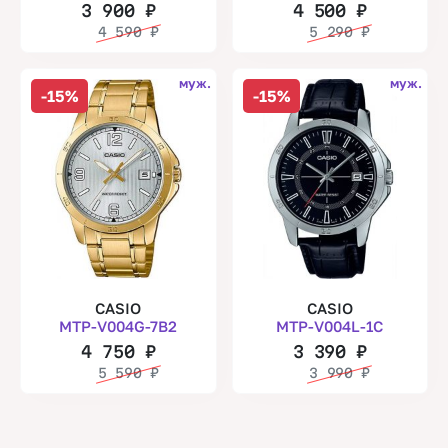
3 900
₽
4 500
₽
4 590
₽
5 290
₽
муж.
муж.
-15%
-15%
CASIO
CASIO
MTP-V004G-7B2
MTP-V004L-1C
4 750
₽
3 390
₽
5 590
₽
3 990
₽