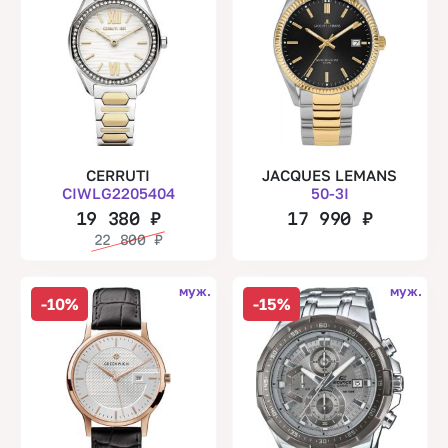
CERRUTI
JACQUES LEMANS
CIWLG2205404
50-3I
19 380
₽
17 990
₽
22 800
₽
муж.
муж.
-10%
-15%