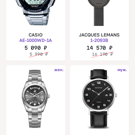
CASIO
JACQUES LEMANS
AE-1000WD-1A
1-2093B
5 090
₽
14 570
₽
5 990
₽
16 190
₽
жен.
муж.