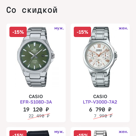
Со скидкой
муж.
жен.
-15%
-15%
CASIO
CASIO
EFR-S108D-3A
LTP-V300D-7A2
19 120
₽
6 790
₽
22 490
₽
7 990
₽
муж.
жен.
-15%
-15%