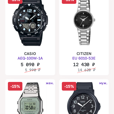
CASIO
CITIZEN
AEQ-100W-1A
EU 6010-53E
5 090
₽
12 430
₽
5 990
₽
14 620
₽
жен.
муж.
-15%
-15%