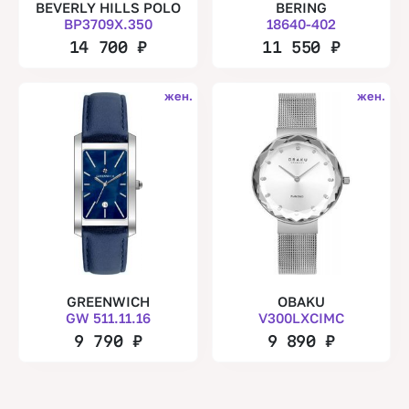
BEVERLY HILLS POLO
BERING
BP3709X.350
18640-402
14 700
₽
11 550
₽
жен.
жен.
GREENWICH
OBAKU
GW 511.11.16
V300LXCIMC
9 790
₽
9 890
₽