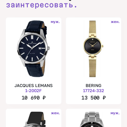
заинтересовать.
муж.
жен.
JACQUES LEMANS
BERING
1-2002F
17724-332
10 690
₽
13 500
₽
жен.
муж.