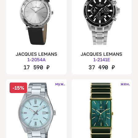
JACQUES LEMANS
JACQUES LEMANS
1-2054A
1-2141E
17 590
₽
37 490
₽
муж.
жен.
-15%