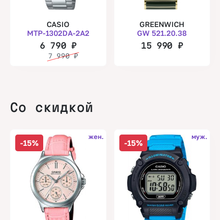
CASIO
GREENWICH
MTP-1302DA-2A2
GW 521.20.38
6 790
₽
15 990
₽
7 990
₽
Со скидкой
жен.
муж.
-15%
-15%