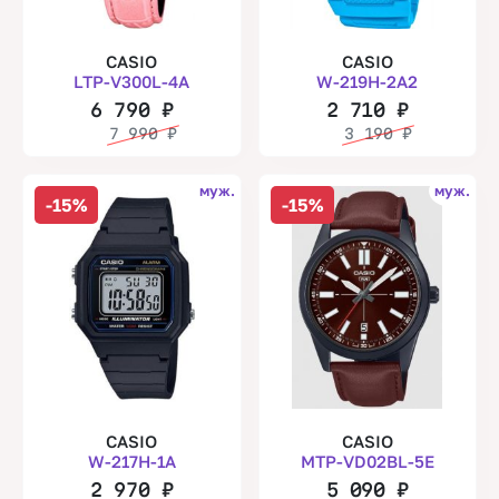
CASIO
CASIO
LTP-V300L-4A
W-219H-2A2
6 790
₽
2 710
₽
7 990
₽
3 190
₽
муж.
муж.
-15%
-15%
CASIO
CASIO
W-217H-1A
MTP-VD02BL-5E
2 970
₽
5 090
₽