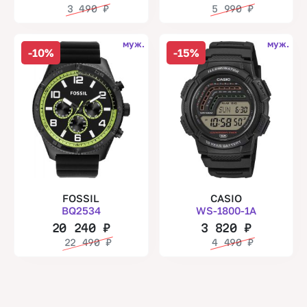
3 490
₽
5 990
₽
муж.
муж.
-10%
-15%
FOSSIL
CASIO
BQ2534
WS-1800-1A
20 240
₽
3 820
₽
22 490
₽
4 490
₽