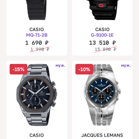
CASIO
CASIO
MQ-71-2B
G-9100-1E
1 690
₽
13 510
₽
1 990
₽
15 890
₽
муж.
муж.
-15%
-10%
CASIO
JACQUES LEMANS