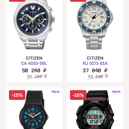
CITIZEN
CITIZEN
CA 4010-58L
NJ 0171-81A
50 240
₽
37 040
₽
59 100
₽
43 580
₽
муж.
муж.
-15%
-15%