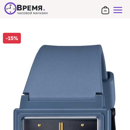
В
РЕМЯ
.
12
9
3
6
ЧАСОВОЙ МАГАЗИН
-15%