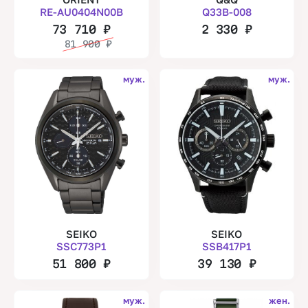
RE-AU0404N00B
Q33B-008
73 710
₽
2 330
₽
81 900
₽
муж.
муж.
SEIKO
SEIKO
SSC773P1
SSB417P1
51 800
₽
39 130
₽
муж.
жен.