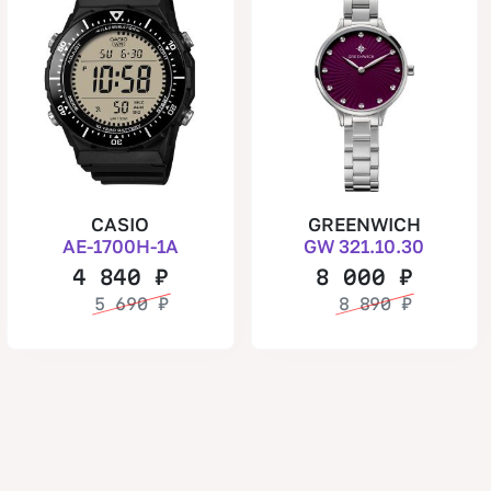
CASIO
GREENWICH
AE-1700H-1A
GW 321.10.30
4 840
₽
8 000
₽
5 690
₽
8 890
₽