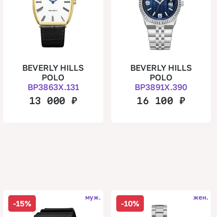
BEVERLY HILLS
BEVERLY HILLS
POLO
POLO
BP3863X.131
BP3891X.390
13 000
₽
16 100
₽
муж.
жен.
-15%
-10%