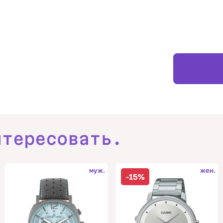
нтересовать.
муж.
жен.
-15%