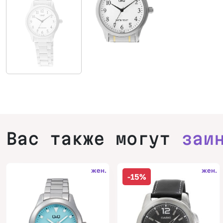
Вас также могут
заи
жен.
жен.
-15%