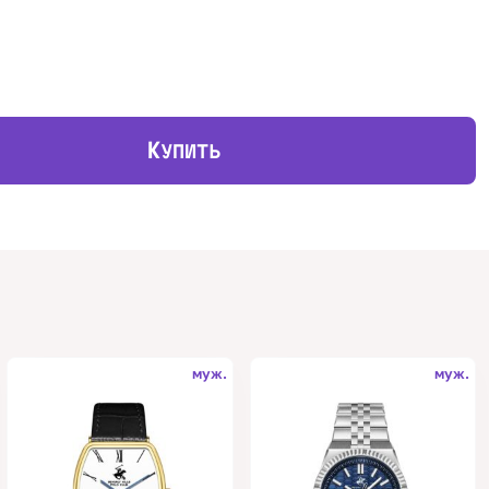
К
УПИТЬ
муж.
муж.