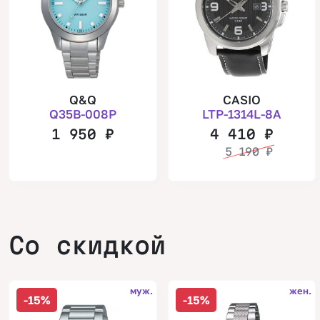
Q&Q
CASIO
Q35B-008P
LTP-1314L-8A
1 950
₽
4 410
₽
5 190
₽
Со скидкой
муж.
жен.
-15%
-15%