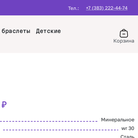
+7 (383) 222-44-74
Тел.:
 браслеты
Детские
Корзина
0
₽
Минеральное
wr 30
Сталь