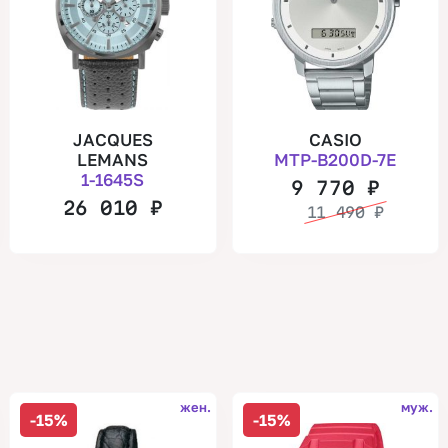
JACQUES
CASIO
LEMANS
MTP-B200D-7E
1-1645S
9 770
₽
26 010
₽
11 490
₽
жен.
муж.
-15%
-15%