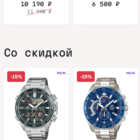
10 190
₽
6 500
₽
11 990
₽
Со скидкой
муж.
муж.
-15%
-15%