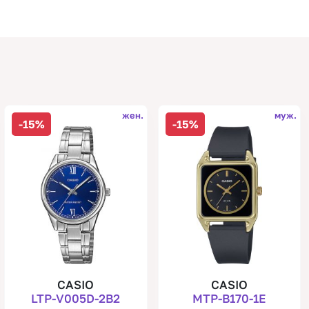
жен.
муж.
-15%
-15%
CASIO
CASIO
LTP-V005D-2B2
MTP-B170-1E