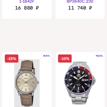
1-1842F
BP3840C.230
16 880
₽
11 740
₽
жен.
муж.
-15%
-10%