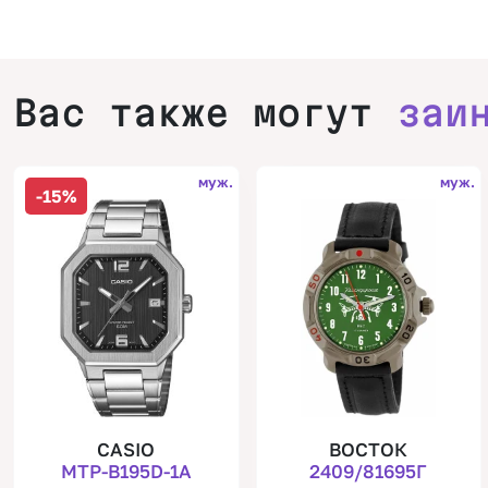
Вас также могут
заи
муж.
муж.
-15%
CASIO
ВОСТОК
MTP-B195D-1A
2409/81695Г