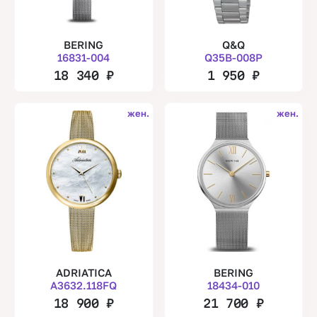
BERING
Q&Q
16831-004
Q35B-008P
18 340
₽
1 950
₽
жен.
жен.
ADRIATICA
BERING
A3632.118FQ
18434-010
18 900
₽
21 700
₽