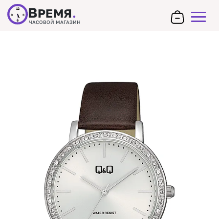
В
РЕМЯ
.
12
9
3
6
ЧАСОВОЙ МАГАЗИН