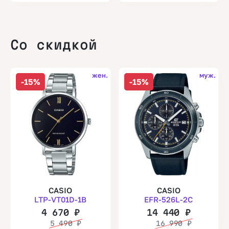
Со скидкой
жен.
муж.
-15%
-15%
CASIO
CASIO
LTP-VT01D-1B
EFR-526L-2C
4 670
₽
14 440
₽
5 490
₽
16 990
₽