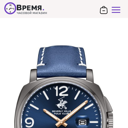
В
РЕМЯ
.
12
9
3
6
ЧАСОВОЙ МАГАЗИН