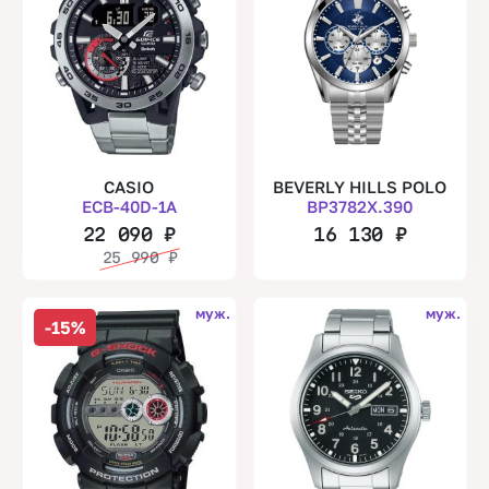
CASIO
BEVERLY HILLS POLO
ECB-40D-1A
BP3782X.390
22 090
₽
16 130
₽
25 990
₽
муж.
муж.
-15%