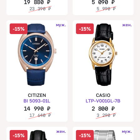
19 880
₽
5 090
₽
23 390
₽
5 990
₽
муж.
жен.
-15%
-15%
CITIZEN
CASIO
BI 5093-01L
LTP-V001GL-7B
14 990
₽
2 800
₽
17 640
₽
3 290
₽
жен.
муж.
-15%
-15%