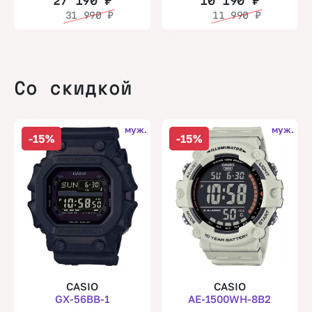
27 190
₽
10 190
₽
31 990
₽
11 990
₽
Со скидкой
муж.
муж.
-15%
-15%
CASIO
CASIO
GX-56BB-1
AE-1500WH-8B2