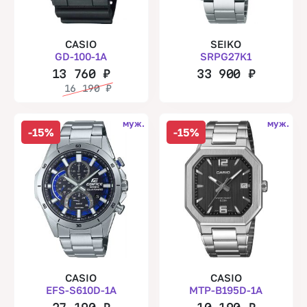
CASIO
SEIKO
GD-100-1A
SRPG27K1
13 760
₽
33 900
₽
16 190
₽
муж.
муж.
-15%
-15%
CASIO
CASIO
EFS-S610D-1A
MTP-B195D-1A