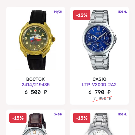
муж.
жен.
-15%
ВОСТОК
CASIO
2414/219435
LTP-V300D-2A2
6 500
₽
6 790
₽
7 990
₽
жен.
жен.
-15%
-15%