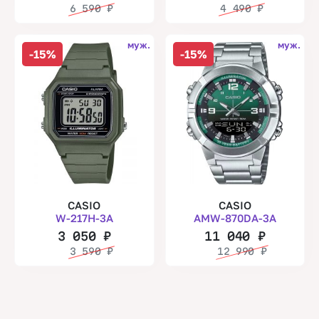
6 590
₽
4 490
₽
муж.
муж.
-15%
-15%
CASIO
CASIO
W-217H-3A
AMW-870DA-3A
3 050
₽
11 040
₽
3 590
₽
12 990
₽