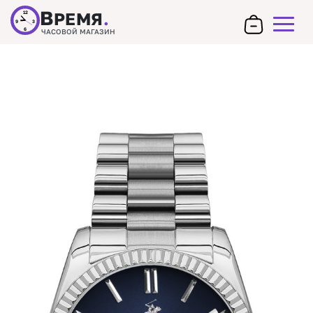
В
РЕМЯ
.
12
9
3
6
ЧАСОВОЙ МАГАЗИН