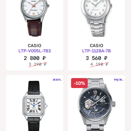
CASIO
CASIO
LTP-V005L-7B3
LTP-1128A-7B
2 800
₽
3 560
₽
3 290
₽
4 190
₽
жен.
муж.
-10%