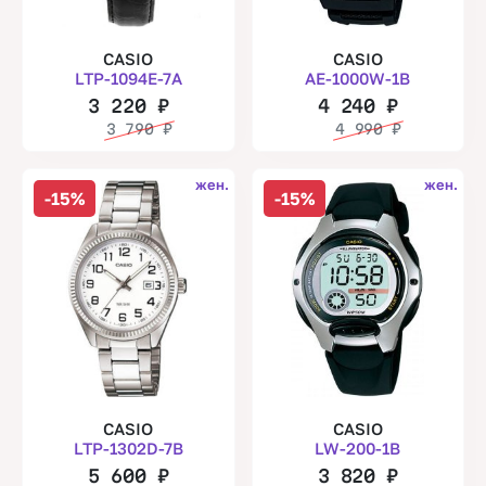
CASIO
CASIO
LTP-1094E-7A
AE-1000W-1B
3 220
₽
4 240
₽
3 790
₽
4 990
₽
жен.
жен.
-15%
-15%
CASIO
CASIO
LTP-1302D-7B
LW-200-1B
5 600
₽
3 820
₽