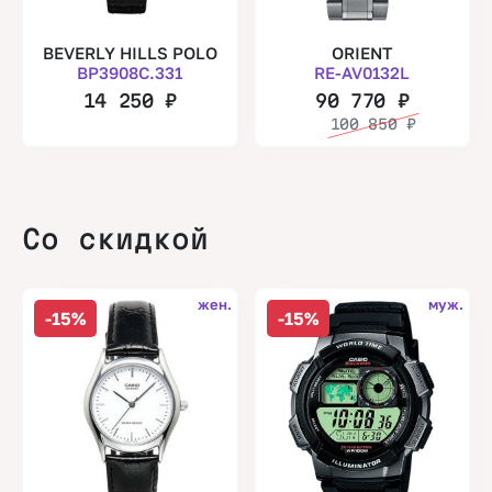
BEVERLY HILLS POLO
ORIENT
BP3908C.331
RE-AV0132L
14 250
₽
90 770
₽
100 850
₽
Со скидкой
жен.
муж.
-15%
-15%