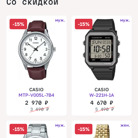
Со скидкой
муж.
муж.
-15%
-15%
CASIO
CASIO
MTP-V005L-7B4
W-221H-1A
2 970
₽
4 670
₽
3 490
₽
5 490
₽
муж.
жен.
-15%
-15%