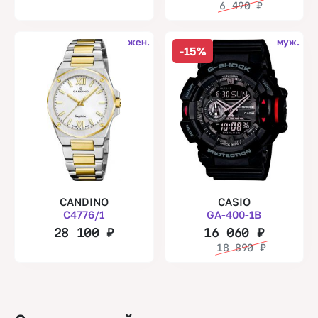
6 490
₽
жен.
муж.
-15%
CANDINO
CASIO
C4776/1
GA-400-1B
28 100
₽
16 060
₽
18 890
₽