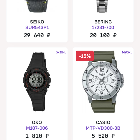
SEIKO
BERING
SUR543P1
17231-700
29 640
₽
20 100
₽
жен.
муж.
-15%
Q&Q
CASIO
M187-006
MTP-VD300-3B
1 810
₽
5 520
₽