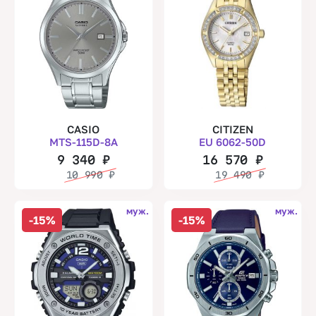
CASIO
CITIZEN
MTS-115D-8A
EU 6062-50D
9 340
₽
16 570
₽
10 990
₽
19 490
₽
муж.
муж.
-15%
-15%