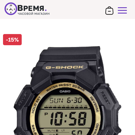
В
РЕМЯ
.
12
9
3
6
ЧАСОВОЙ МАГАЗИН
-15%