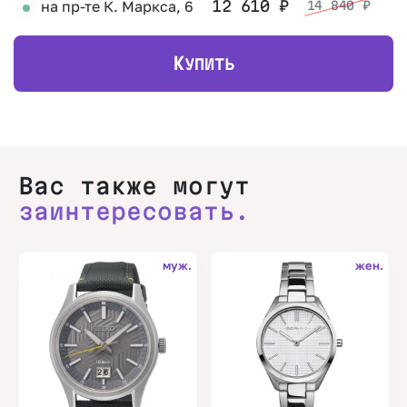
на пр-те К. Маркса, 6
12 610
₽
14 840
₽
К
УПИТЬ
Вас также могут
заинтересовать.
муж.
жен.