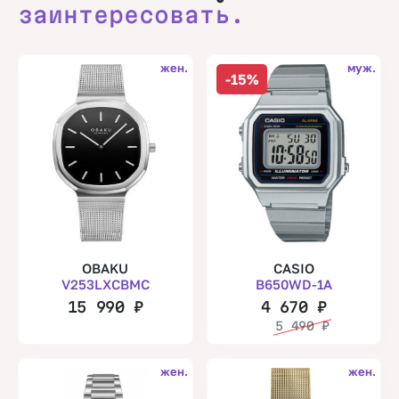
заинтересовать.
жен.
муж.
-15%
OBAKU
CASIO
V253LXCBMC
B650WD-1A
15 990
₽
4 670
₽
5 490
₽
жен.
жен.