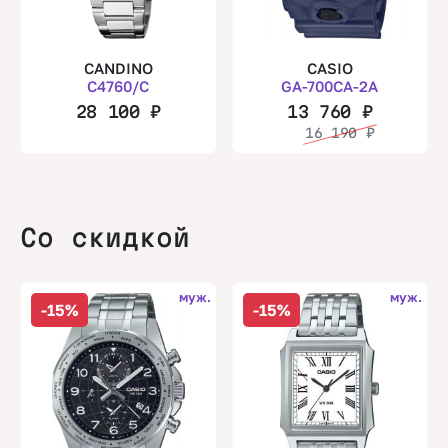
CANDINO
CASIO
C4760/C
GA-700CA-2A
28 100
₽
13 760
₽
16 190
₽
Со скидкой
муж.
муж.
-15%
-15%