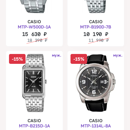
CASIO
CASIO
MTP-W500D-1A
MTP-B190D-7B
15 630
₽
10 190
₽
18 390
₽
11 990
₽
муж.
муж.
-15%
-15%
CASIO
CASIO
MTP-B215D-1A
MTP-1314L-8A