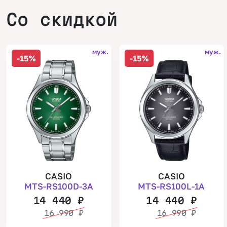
Со скидкой
муж.
муж.
-15%
-15%
CASIO
CASIO
MTS-RS100D-3A
MTS-RS100L-1A
14 440
₽
14 440
₽
16 990
₽
16 990
₽