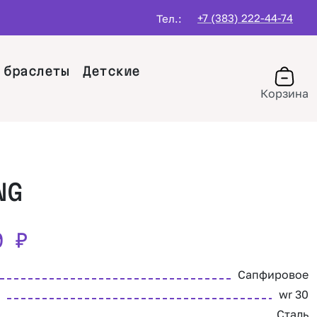
+7 (383) 222-44-74
Тел.:
 браслеты
Детские
Корзина
NG
60
₽
Сапфировое
wr 30
Сталь