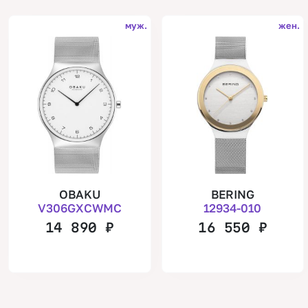
муж.
жен.
OBAKU
BERING
V306GXCWMC
12934-010
14 890
₽
16 550
₽