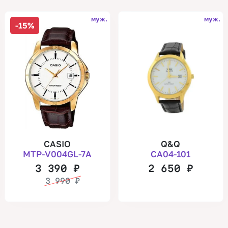
муж.
муж.
-15%
CASIO
Q&Q
MTP-V004GL-7A
CA04-101
3 390
₽
2 650
₽
3 990
₽