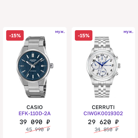
муж.
муж.
-15%
-15%
CASIO
CERRUTI
EFK-110D-2A
CIWGK0019302
39 090
₽
29 620
₽
45 990
₽
34 850
₽