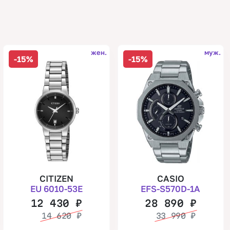
жен.
муж.
-15%
-15%
CITIZEN
CASIO
EU 6010-53E
EFS-S570D-1A
12 430
₽
28 890
₽
14 620
₽
33 990
₽