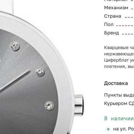
Механизм
Страна
Пол
Бренд
Кварцевые ча
нержавеющей 
Циферблат ук
плетения, в
Доставка
Пункты выд
Курьером С
В наличии
на ул. Р