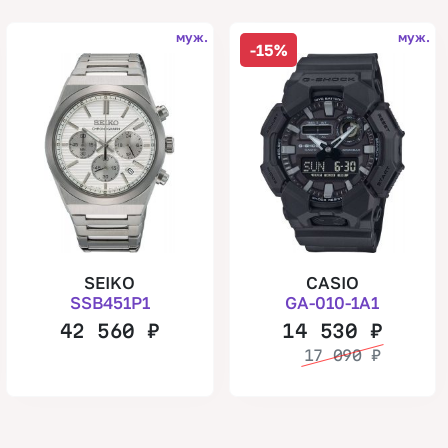
муж.
муж.
-15%
SEIKO
CASIO
SSB451P1
GA-010-1A1
42 560
₽
14 530
₽
17 090
₽