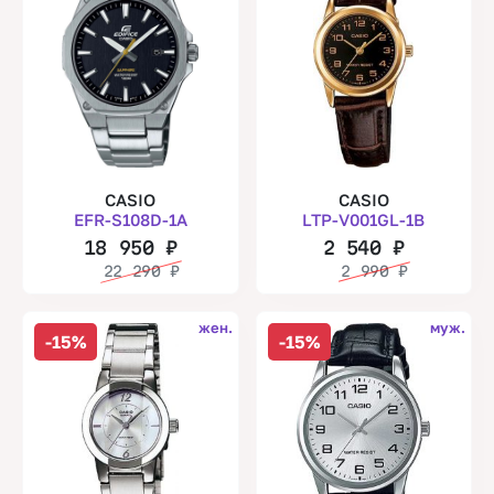
CASIO
CASIO
EFR-S108D-1A
LTP-V001GL-1B
18 950
₽
2 540
₽
22 290
₽
2 990
₽
жен.
муж.
-15%
-15%