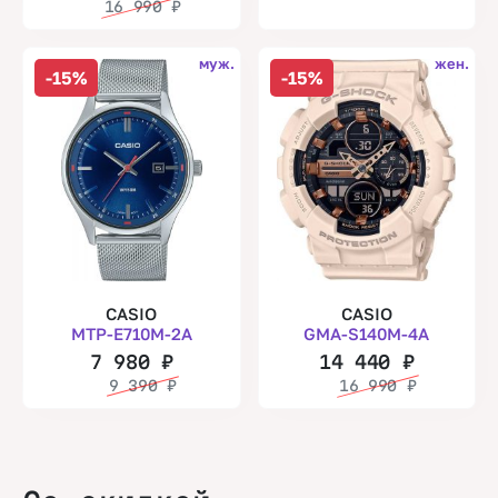
16 990
₽
муж.
жен.
-15%
-15%
CASIO
CASIO
MTP-E710M-2A
GMA-S140M-4A
7 980
₽
14 440
₽
9 390
₽
16 990
₽