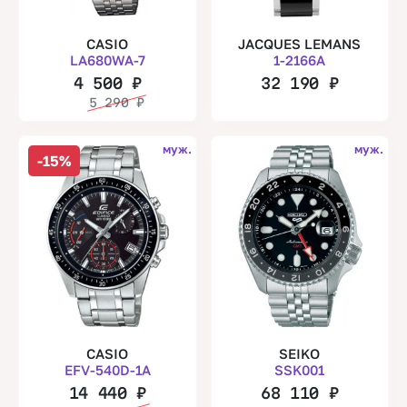
CASIO
JACQUES LEMANS
LA680WA-7
1-2166A
4 500
₽
32 190
₽
5 290
₽
муж.
муж.
-15%
CASIO
SEIKO
EFV-540D-1A
SSK001
14 440
₽
68 110
₽