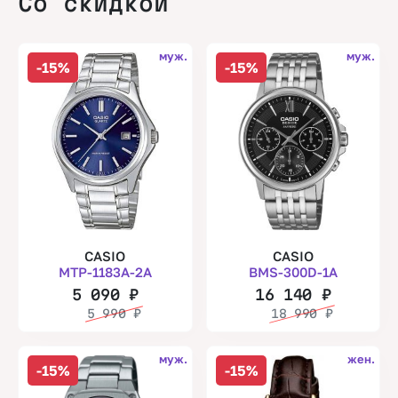
Со скидкой
муж.
муж.
-15%
-15%
CASIO
CASIO
MTP-1183A-2A
BMS-300D-1A
5 090
₽
16 140
₽
5 990
₽
18 990
₽
муж.
жен.
-15%
-15%