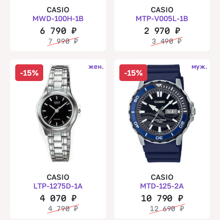
CASIO
CASIO
MWD-100H-1B
MTP-V005L-1B
6 790
₽
2 970
₽
7 990
₽
3 490
₽
жен.
муж.
-15%
-15%
CASIO
CASIO
LTP-1275D-1A
MTD-125-2A
4 070
₽
10 790
₽
4 790
₽
12 690
₽