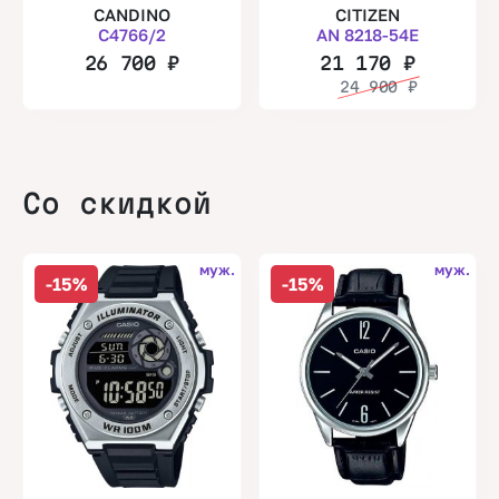
CANDINO
CITIZEN
C4766/2
AN 8218-54E
26 700
₽
21 170
₽
24 900
₽
Со скидкой
муж.
муж.
-15%
-15%