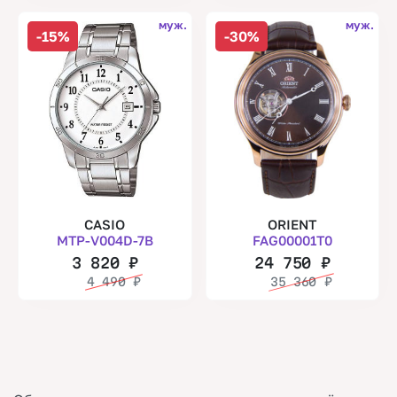
муж.
муж.
-15%
-30%
CASIO
ORIENT
MTP-V004D-7B
FAG00001T0
3 820
₽
24 750
₽
4 490
₽
35 360
₽