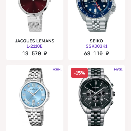
JACQUES LEMANS
SEIKO
1-2110E
SSK003K1
13 570
₽
68 110
₽
жен.
муж.
-15%