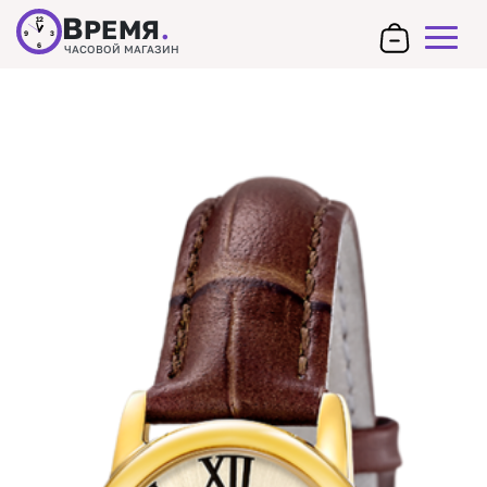
В
РЕМЯ
.
12
9
3
6
ЧАСОВОЙ МАГАЗИН