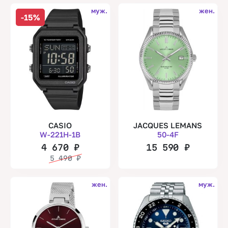
муж.
жен.
-15%
CASIO
JACQUES LEMANS
W-221H-1B
50-4F
4 670
₽
15 590
₽
5 490
₽
жен.
муж.