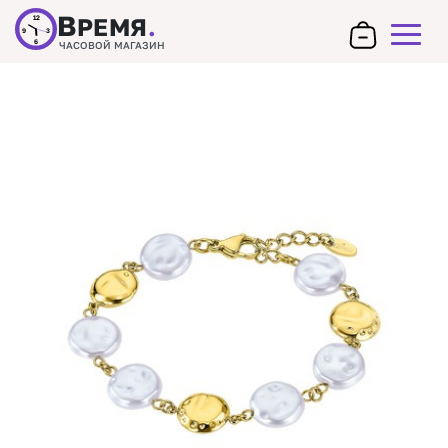
В
РЕМЯ
.
12
9
3
6
ЧАСОВОЙ МАГАЗИН