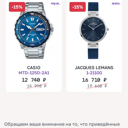
муж.
жен.
-15%
-15%
CASIO
JACQUES LEMANS
MTD-125D-2A1
1-2110G
12 740
₽
16 710
₽
14 990
₽
19 660
₽
Обращаем ваше внимание на то, что приведённые