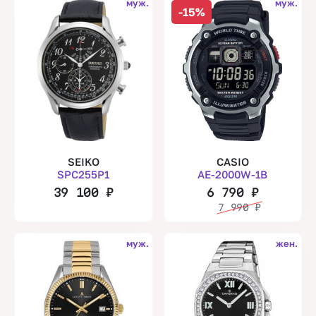
муж.
муж.
-15%
SEIKO
CASIO
SPC255P1
AE-2000W-1B
39 100
₽
6 790
₽
7 990
₽
муж.
жен.