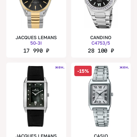
JACQUES LEMANS
CANDINO
50-3I
C4753/5
17 990
₽
28 100
₽
жен.
жен.
-15%
JACQUES LEMANS
CASIO