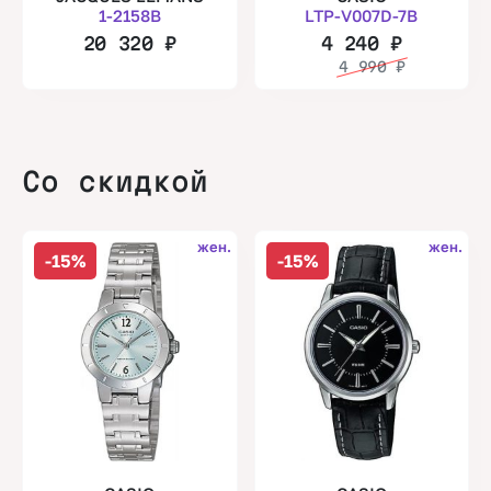
1-2158B
LTP-V007D-7B
20 320
₽
4 240
₽
4 990
₽
Со скидкой
жен.
жен.
-15%
-15%