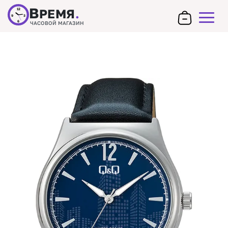
В
РЕМЯ
.
12
9
3
6
ЧАСОВОЙ МАГАЗИН