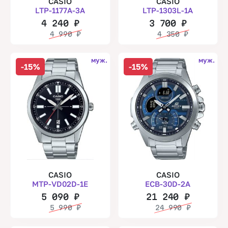
CASIO
CASIO
LTP-1177A-3A
LTP-1303L-1A
4 240
₽
3 700
₽
4 990
₽
4 350
₽
муж.
муж.
-15%
-15%
CASIO
CASIO
MTP-VD02D-1E
ECB-30D-2A
5 090
₽
21 240
₽
5 990
₽
24 990
₽