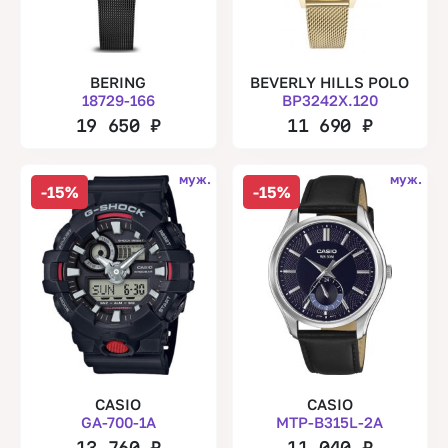
BERING
BEVERLY HILLS POLO
18729-166
BP3242X.120
19 650
₽
11 690
₽
муж.
муж.
-15%
-15%
CASIO
CASIO
GA-700-1A
MTP-B315L-2A
13 760
₽
11 040
₽