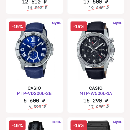
12 610
₽
17 500
₽
14 840
₽
19 440
₽
муж.
муж.
-15%
-15%
CASIO
CASIO
MTP-VD200L-2B
MTP-W500L-1A
5 600
₽
15 290
₽
6 590
₽
17 990
₽
жен.
муж.
-15%
-15%