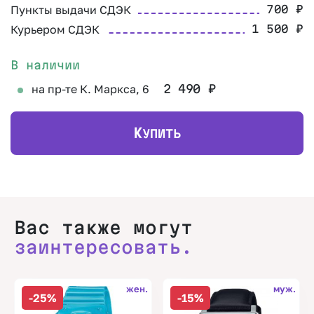
Пункты выдачи СДЭК
700
₽
Курьером СДЭК
1 500
₽
В наличии
на пр-те К. Маркса, 6
2 490
₽
К
УПИТЬ
Вас также могут
заинтересовать.
жен.
муж.
-25%
-15%