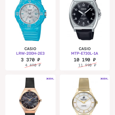
CASIO
CASIO
LRW-200H-2E3
MTP-E730L-1A
3 370
₽
10 190
₽
4 490
₽
11 990
₽
жен.
жен.