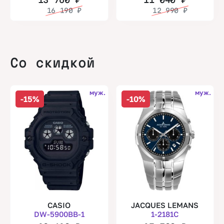
16 190
₽
12 990
₽
Со скидкой
муж.
муж.
-15%
-10%
CASIO
JACQUES LEMANS
DW-5900BB-1
1-2181C