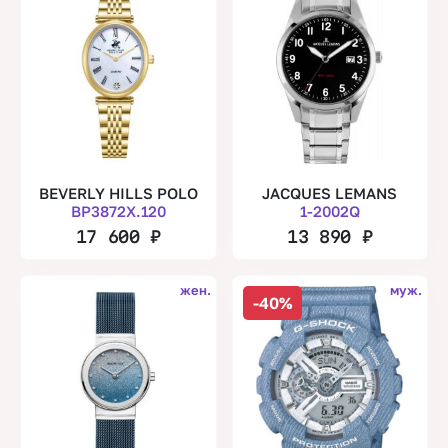
BEVERLY HILLS POLO
JACQUES LEMANS
BP3872X.120
1-2002Q
17 600
₽
13 890
₽
жен.
муж.
-40%