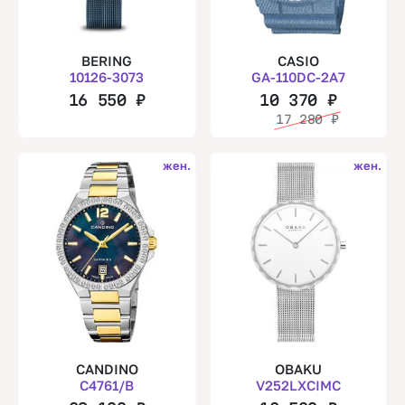
BERING
CASIO
10126-3073
GA-110DC-2A7
16 550
₽
10 370
₽
17 280
₽
жен.
жен.
CANDINO
OBAKU
C4761/B
V252LXCIMC