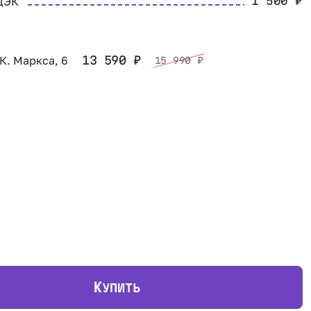
ДЭК
1 500
₽
 К. Маркса, 6
13 590
₽
15 990
₽
К
УПИТЬ