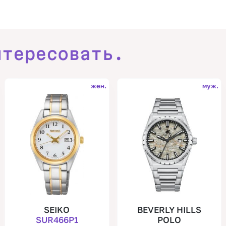
нтересовать.
жен.
муж.
SEIKO
BEVERLY HILLS
SUR466P1
POLO