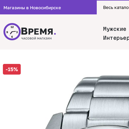
Весь катало
Магазины в Новосибирске
В
12
Мужские
РЕМЯ
.
9
3
Интерье
6
ЧАСОВОЙ МАГАЗИН
-15%