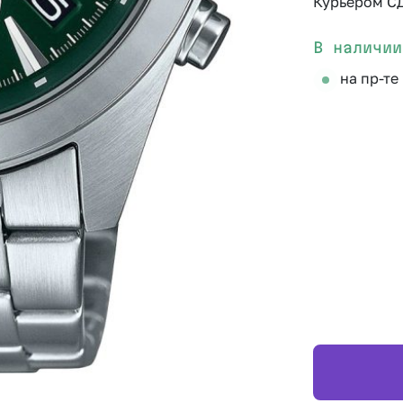
Курьером С
В наличии
на пр-те