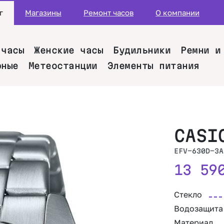
г
Магазины
Ремонт часов
О компании
 часы
Женские часы
Будильники
Ремни и
рные
Метеостанции
Элементы питания
CASI
EFV-630D-3A
13 5
Стекло
Водозащита
Материал