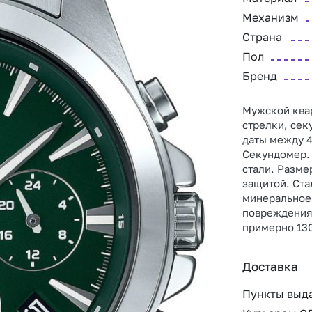
Механизм
Страна
Пол
Бренд
Мужской ква
стрелки, сек
даты между 4
Секундомер.
стали. Размер
защитой. Ста
минеральное
повреждениям
примерно 130
Доставка
Пункты выд