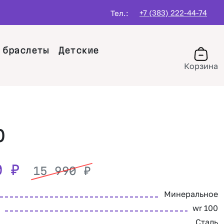
+7 (383) 222-44-74
Тел.:
 браслеты
Детские
Корзина
O
90
₽
15 990
₽
Минеральное
wr 100
Сталь