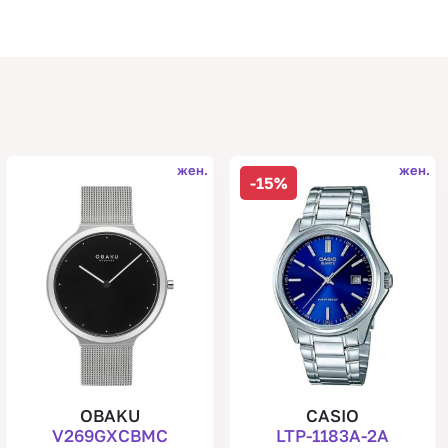
жен.
жен.
-15%
OBAKU
CASIO
V269GXCBMC
LTP-1183A-2A