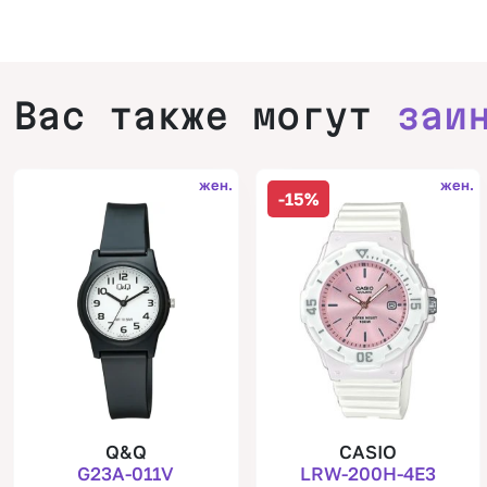
Вас также могут
заи
жен.
жен.
-15%
Q&Q
CASIO
G23A-011V
LRW-200H-4E3