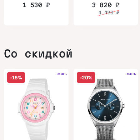
1 530
₽
3 820
₽
4 490
₽
Со скидкой
жен.
жен.
-15%
-20%