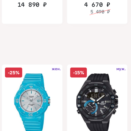
14 890
₽
4 670
₽
5 490
₽
жен.
муж.
-25%
-15%