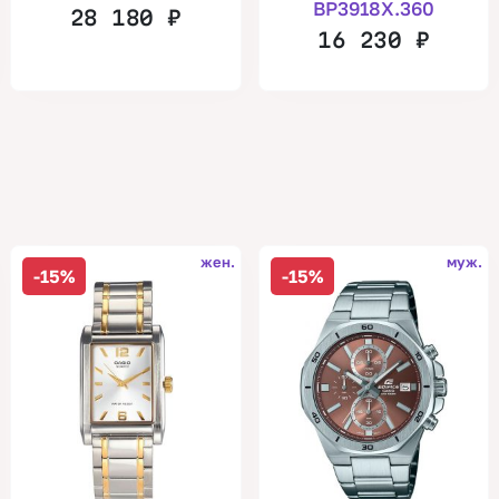
BP3918X.360
28 180
₽
16 230
₽
жен.
муж.
-15%
-15%