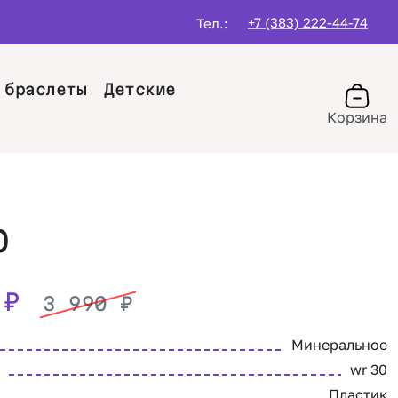
+7 (383) 222-44-74
Тел.:
 браслеты
Детские
Корзина
O
0
₽
3 990
₽
Минеральное
wr 30
Пластик