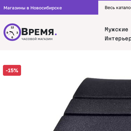
Весь катало
Магазины в Новосибирске
В
12
Мужские
РЕМЯ
.
9
3
Интерье
6
ЧАСОВОЙ МАГАЗИН
-15%