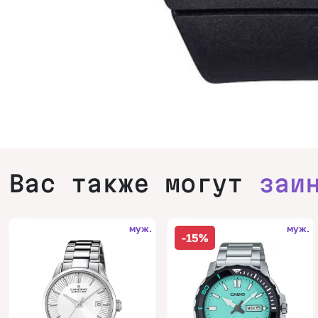
Вас также могут
заи
муж.
муж.
-15%