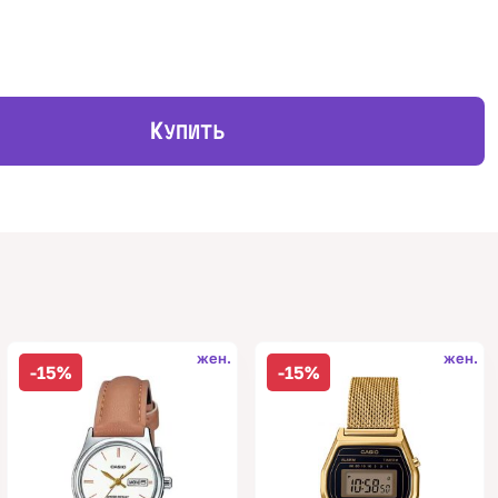
К
УПИТЬ
жен.
жен.
-15%
-15%