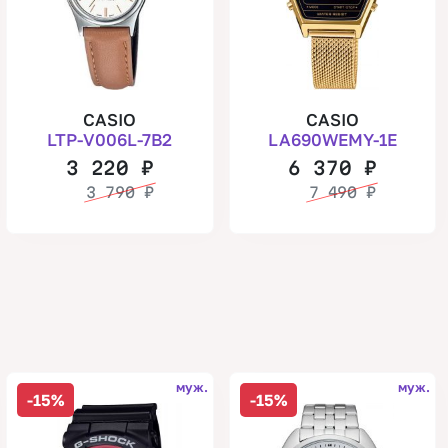
CASIO
CASIO
LTP-V006L-7B2
LA690WEMY-1E
3 220
₽
6 370
₽
3 790
₽
7 490
₽
муж.
муж.
-15%
-15%