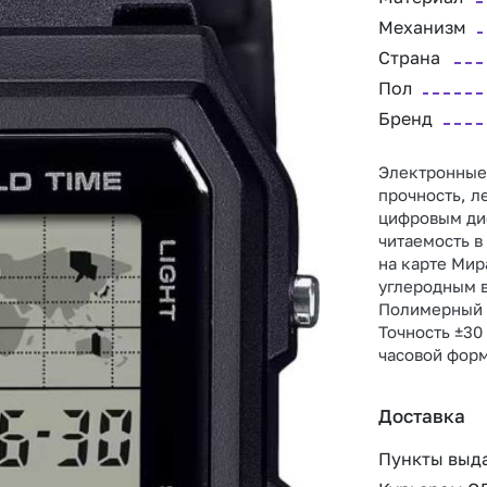
Механизм
Страна
Пол
Бренд
Электронные 
прочность, л
цифровым дис
читаемость в
на карте Мир
углеродным в
Полимерный р
Точность ±30
часовой форм
Доставка
Пункты выд