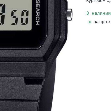
Курьером С
В наличии
на пр-те