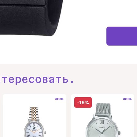
нтересовать.
жен.
жен.
-15%