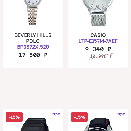
BEVERLY HILLS
CASIO
POLO
LTP-E157M-7AEF
BP3872X.520
9 340
₽
17 500
₽
10 990
₽
муж.
муж.
-15%
-15%