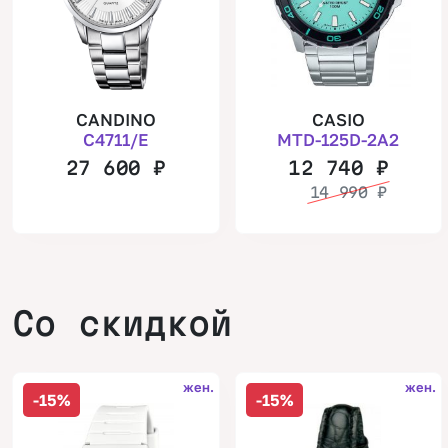
CANDINO
CASIO
C4711/E
MTD-125D-2A2
27 600
₽
12 740
₽
14 990
₽
Со скидкой
жен.
жен.
-15%
-15%