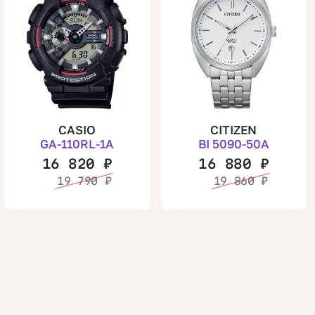
CASIO
CITIZEN
GA-110RL-1A
BI 5090-50A
16 820
₽
16 880
₽
19 790
₽
19 860
₽