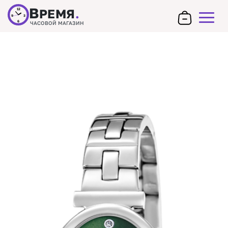
В
РЕМЯ
.
12
9
3
6
ЧАСОВОЙ МАГАЗИН