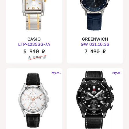
CASIO
GREENWICH
LTP-1235SG-7A
GW 031.16.36
5 940
₽
7 490
₽
6 990
₽
муж.
муж.