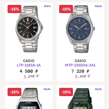
жен.
муж.
-15%
-15%
CASIO
CASIO
LTP-1183A-1A
MTP-1302DA-2A1
4 500
₽
7 220
₽
5 290
₽
8 490
₽
муж.
муж.
-15%
-15%