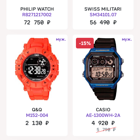
PHILIP WATCH
SWISS MILITARI
R8271217002
SM34101.07
72 750
₽
56 490
₽
муж.
муж.
-15%
Q&Q
CASIO
M152-004
AE-1300WH-2A
2 130
₽
4 920
₽
5 790
₽