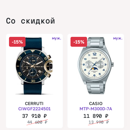
Со скидкой
муж.
муж.
-15%
-15%
CERRUTI
CASIO
CIWGF2224501
MTP-M300D-7A
37 910
₽
11 890
₽
44 600
₽
13 990
₽