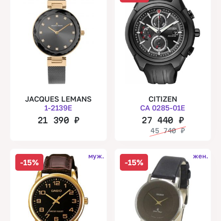
JACQUES LEMANS
CITIZEN
1-2139E
CA 0285-01E
21 390
₽
27 440
₽
45 740
₽
муж.
жен.
-15%
-15%