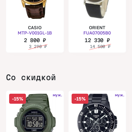
CASIO
ORIENT
MTP-V001GL-1B
FUA07005B0
2 800
₽
12 330
₽
3 290
₽
14 500
₽
Со скидкой
муж.
муж.
-15%
-15%