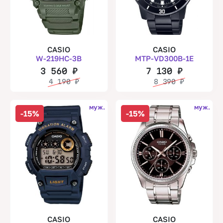
CASIO
CASIO
W-219HC-3B
MTP-VD300B-1E
3 560
₽
7 130
₽
4 190
₽
8 390
₽
муж.
муж.
-15%
-15%
CASIO
CASIO