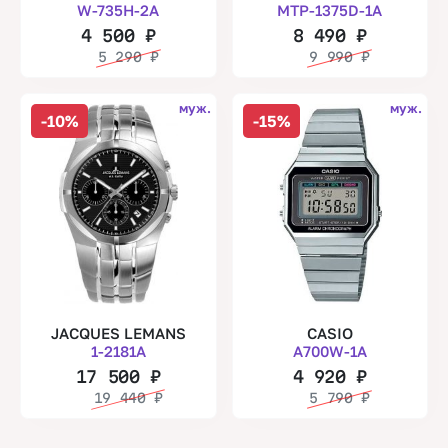
W-735H-2A
MTP-1375D-1A
4 500
₽
8 490
₽
5 290
₽
9 990
₽
муж.
муж.
-10%
-15%
JACQUES LEMANS
CASIO
1-2181A
A700W-1A
17 500
₽
4 920
₽
19 440
₽
5 790
₽