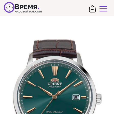
В
РЕМЯ
.
12
9
3
6
ЧАСОВОЙ МАГАЗИН