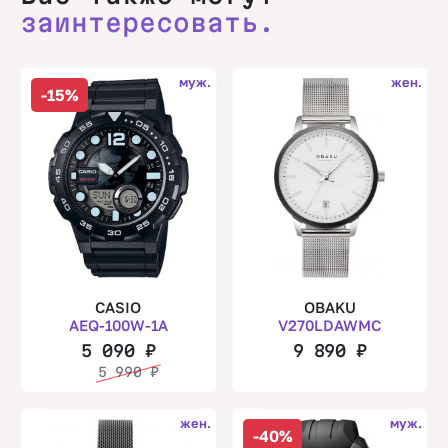
заинтересовать.
муж.
жен.
-15%
CASIO
OBAKU
AEQ-100W-1A
V270LDAWMC
5 090
₽
9 890
₽
5 990
₽
жен.
муж.
-40%