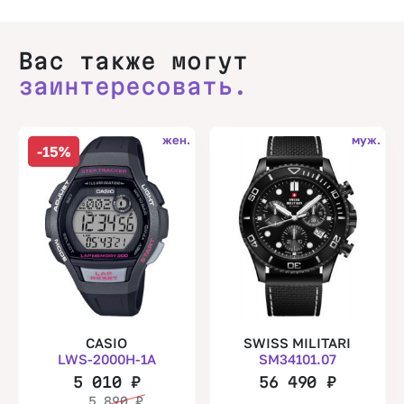
Вас также могут
заинтересовать.
жен.
муж.
-15%
CASIO
SWISS MILITARI
LWS-2000H-1A
SM34101.07
5 010
₽
56 490
₽
5 890
₽