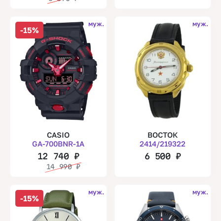
муж.
муж.
-15%
CASIO
ВОСТОК
GA-700BNR-1A
2414/219322
12 740
₽
6 500
₽
14 990
₽
муж.
муж.
-15%