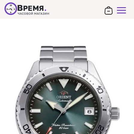
В
РЕМЯ
.
12
9
3
6
ЧАСОВОЙ МАГАЗИН