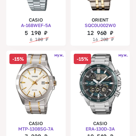
CASIO
ORIENT
A-168WEF-5A
SQC0U002W0
5 190
₽
12 960
₽
6 100
₽
16 200
₽
муж.
муж.
-15%
-15%
CASIO
CASIO
MTP-1308SG-7A
ERA-130D-3A