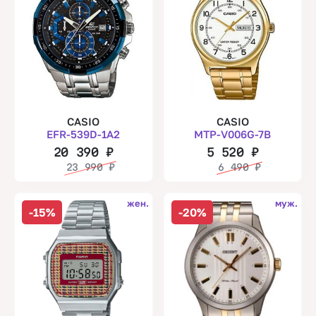
CASIO
CASIO
EFR-539D-1A2
MTP-V006G-7B
20 390
₽
5 520
₽
23 990
₽
6 490
₽
жен.
муж.
-15%
-20%