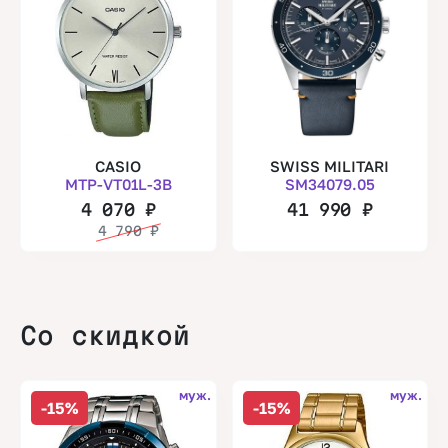
CASIO
SWISS MILITARI
MTP-VT01L-3B
SM34079.05
4 070
₽
41 990
₽
4 790
₽
Со скидкой
муж.
муж.
-15%
-15%